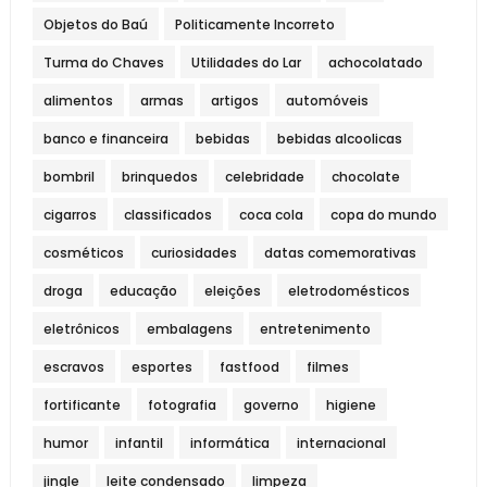
Objetos do Baú
Politicamente Incorreto
Turma do Chaves
Utilidades do Lar
achocolatado
alimentos
armas
artigos
automóveis
banco e financeira
bebidas
bebidas alcoolicas
bombril
brinquedos
celebridade
chocolate
cigarros
classificados
coca cola
copa do mundo
cosméticos
curiosidades
datas comemorativas
droga
educação
eleições
eletrodomésticos
eletrônicos
embalagens
entretenimento
escravos
esportes
fastfood
filmes
fortificante
fotografia
governo
higiene
humor
infantil
informática
internacional
jingle
leite condensado
limpeza