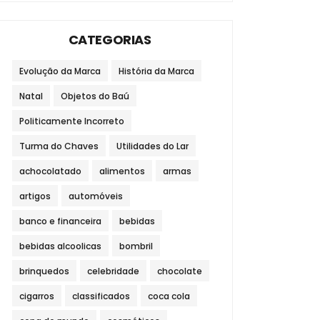
CATEGORIAS
Evolução da Marca
História da Marca
Natal
Objetos do Baú
Politicamente Incorreto
Turma do Chaves
Utilidades do Lar
achocolatado
alimentos
armas
artigos
automóveis
banco e financeira
bebidas
bebidas alcoolicas
bombril
brinquedos
celebridade
chocolate
cigarros
classificados
coca cola