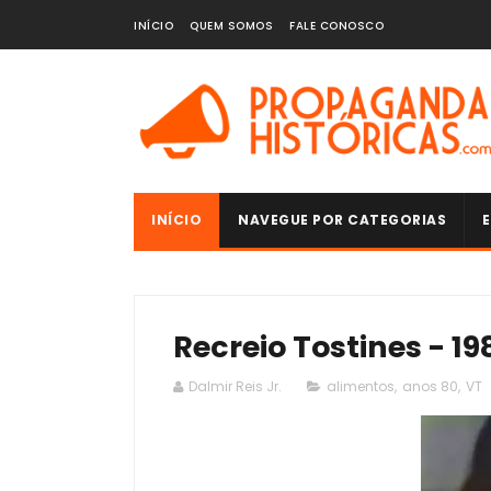
INÍCIO
QUEM SOMOS
FALE CONOSCO
INÍCIO
NAVEGUE POR CATEGORIAS
E
Recreio Tostines - 19
Dalmir Reis Jr.
alimentos
,
anos 80
,
VT