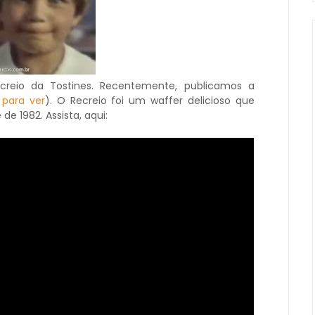
reio da Tostines. Recentemente, publicamos a
 para ver
). O Recreio foi um waffer delicioso que
de 1982. Assista, aqui: