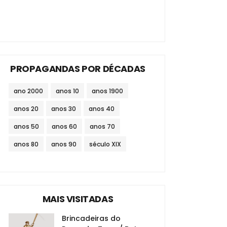
PROPAGANDAS POR DÉCADAS
ano 2000
anos 10
anos 1900
anos 20
anos 30
anos 40
anos 50
anos 60
anos 70
anos 80
anos 90
século XIX
MAIS VISITADAS
Brincadeiras do