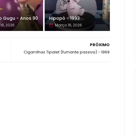
o Gugu - Anos 90
Hipopó - 1993
18, 2026
Março 16, 2026
PRÓXIMO
Cigarrilhas Tipalet (fumante passiva) - 1969