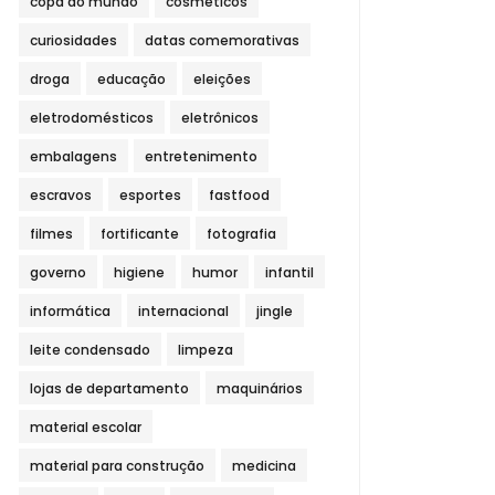
copa do mundo
cosméticos
curiosidades
datas comemorativas
droga
educação
eleições
eletrodomésticos
eletrônicos
embalagens
entretenimento
escravos
esportes
fastfood
filmes
fortificante
fotografia
governo
higiene
humor
infantil
informática
internacional
jingle
leite condensado
limpeza
lojas de departamento
maquinários
material escolar
material para construção
medicina