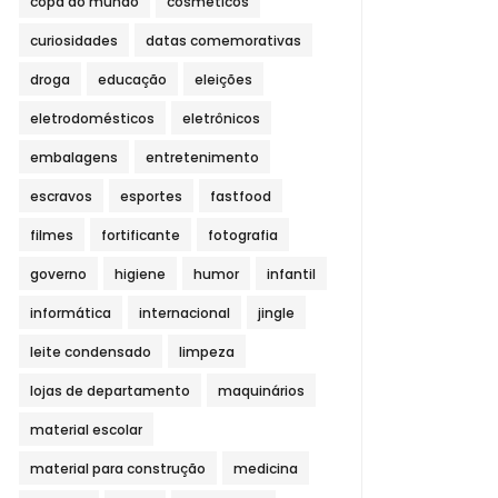
copa do mundo
cosméticos
curiosidades
datas comemorativas
droga
educação
eleições
eletrodomésticos
eletrônicos
embalagens
entretenimento
escravos
esportes
fastfood
filmes
fortificante
fotografia
governo
higiene
humor
infantil
informática
internacional
jingle
leite condensado
limpeza
lojas de departamento
maquinários
material escolar
material para construção
medicina