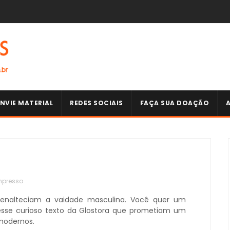
NVIE MATERIAL
REDES SOCIAIS
FAÇA SUA DOAÇÃO
mpresso
nalteciam a vaidade masculina. Você quer um
 esse curioso texto da Glostora que prometiam um
modernos.