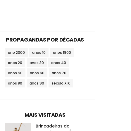
PROPAGANDAS POR DÉCADAS
ano 2000
anos 10
anos 1900
anos 20
anos 30
anos 40
anos 50
anos 60
anos 70
anos 80
anos 90
século XIX
MAIS VISITADAS
Brincadeiras do