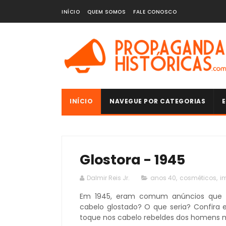
INÍCIO
QUEM SOMOS
FALE CONOSCO
INÍCIO
NAVEGUE POR CATEGORIAS
E
Glostora - 1945
Dalmir Reis Jr.
anos 40
,
cosméticos
,
i
Em 1945, eram comum anúncios que e
cabelo glostado? O que seria? Confira
toque nos cabelo rebeldes dos homens 