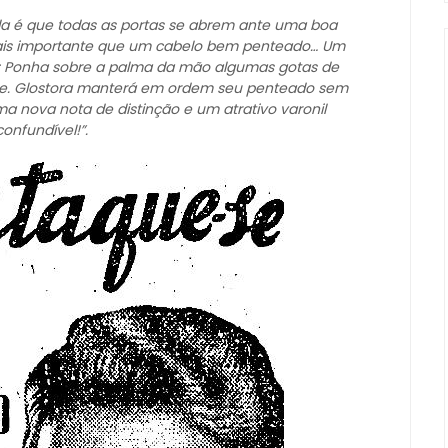
da é que todas as portas se abrem ante uma boa
mais importante que um cabelo bem penteado… Um
e: Ponha sobre a palma da mão algumas gotas de
-se. Glostora manterá em ordem seu penteado sem
ma nova nota de distinção e um atrativo varonil
confundível!”.