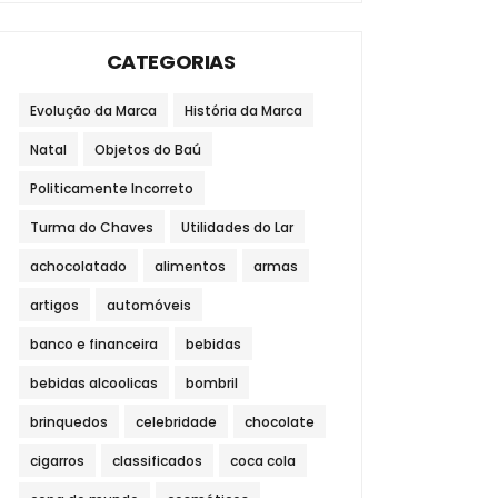
CATEGORIAS
Evolução da Marca
História da Marca
Natal
Objetos do Baú
Politicamente Incorreto
Turma do Chaves
Utilidades do Lar
achocolatado
alimentos
armas
artigos
automóveis
banco e financeira
bebidas
bebidas alcoolicas
bombril
brinquedos
celebridade
chocolate
cigarros
classificados
coca cola