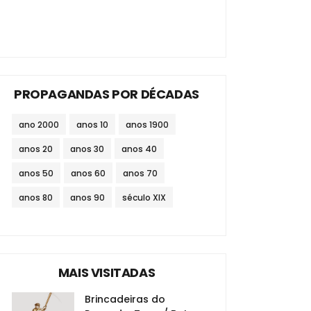
PROPAGANDAS POR DÉCADAS
ano 2000
anos 10
anos 1900
anos 20
anos 30
anos 40
anos 50
anos 60
anos 70
anos 80
anos 90
século XIX
MAIS VISITADAS
Brincadeiras do