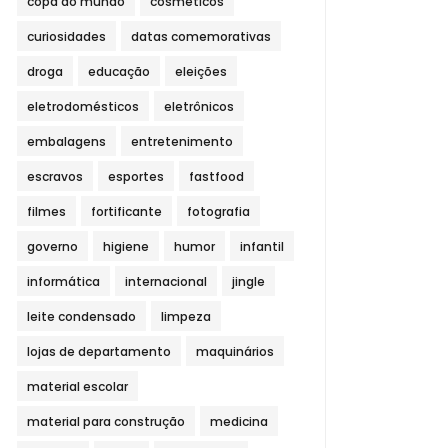
copa do mundo
cosméticos
curiosidades
datas comemorativas
droga
educação
eleições
eletrodomésticos
eletrônicos
embalagens
entretenimento
escravos
esportes
fastfood
filmes
fortificante
fotografia
governo
higiene
humor
infantil
informática
internacional
jingle
leite condensado
limpeza
lojas de departamento
maquinários
material escolar
material para construção
medicina