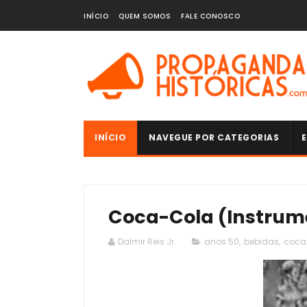
INÍCIO
QUEM SOMOS
FALE CONOSCO
INÍCIO
NAVEGUE POR CATEGORIAS
E
Coca-Cola (Instrume
Dalmir Reis Jr.
anos 50
,
bebidas
,
coca