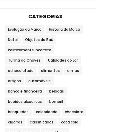
CATEGORIAS
Evolução da Marca
História da Marca
Natal
Objetos do Baú
Politicamente Incorreto
Turma do Chaves
Utilidades do Lar
achocolatado
alimentos
armas
artigos
automóveis
banco e financeira
bebidas
bebidas alcoolicas
bombril
brinquedos
celebridade
chocolate
cigarros
classificados
coca cola