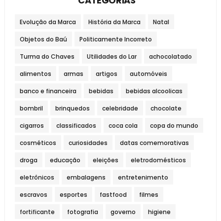
CATEGORIAS
Evolução da Marca
História da Marca
Natal
Objetos do Baú
Politicamente Incorreto
Turma do Chaves
Utilidades do Lar
achocolatado
alimentos
armas
artigos
automóveis
banco e financeira
bebidas
bebidas alcoolicas
bombril
brinquedos
celebridade
chocolate
cigarros
classificados
coca cola
copa do mundo
cosméticos
curiosidades
datas comemorativas
droga
educação
eleições
eletrodomésticos
eletrônicos
embalagens
entretenimento
escravos
esportes
fastfood
filmes
fortificante
fotografia
governo
higiene