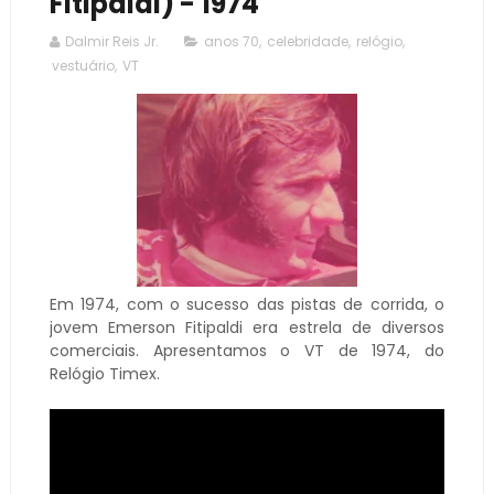
Fitipaldi) - 1974
Dalmir Reis Jr.
anos 70
,
celebridade
,
relógio
,
vestuário
,
VT
Em 1974, com o sucesso das pistas de corrida, o
jovem Emerson Fitipaldi era estrela de diversos
comerciais. Apresentamos o VT de 1974, do
Relógio Timex.