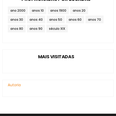
ano 2000
anos 10
anos 1900
anos 20
anos 30
anos 40
anos 50
anos 60
anos 70
anos 80
anos 90
século XIX
MAIS VISITADAS
Autoria