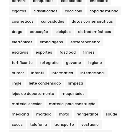
bombril
brinquedos
celebridade
chocolate
cigarros
classificados
coca cola
copa do mundo
cosméticos
curiosidades
datas comemorativas
droga
educação
eleições
eletrodomésticos
eletrônicos
embalagens
entretenimento
escravos
esportes
fastfood
filmes
fortificante
fotografia
governo
higiene
humor
infantil
informática
internacional
jingle
leite condensado
limpeza
lojas de departamento
maquinários
material escolar
material para construção
medicina
moradia
moto
refrigerante
saúde
sucos
telefonia
transporte
vestuário