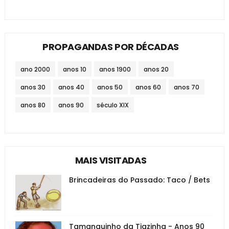
PROPAGANDAS POR DÉCADAS
ano 2000
anos 10
anos 1900
anos 20
anos 30
anos 40
anos 50
anos 60
anos 70
anos 80
anos 90
século XIX
MAIS VISITADAS
Brincadeiras do Passado: Taco / Bets
Tamanquinho da Tiazinha - Anos 90