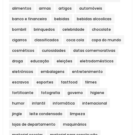
alimentos
armas
artigos
automóveis
banco e financeira
bebidas
bebidas alcoolicas
bombril
brinquedos
celebridade
chocolate
cigarros
classificados
coca cola
copa do mundo
cosméticos
curiosidades
datas comemorativas
droga
educação
eleições
eletrodomésticos
eletrônicos
embalagens
entretenimento
escravos
esportes
fastfood
filmes
fortificante
fotografia
governo
higiene
humor
infantil
informática
internacional
jingle
leite condensado
limpeza
lojas de departamento
maquinários
material escolar
material para construção