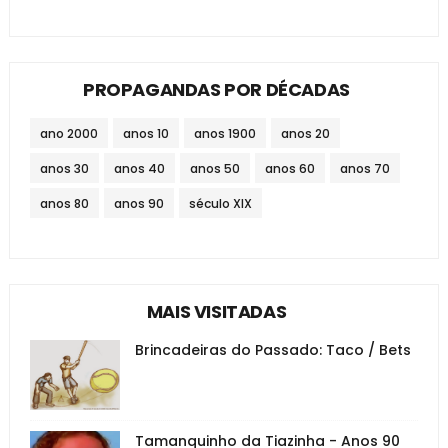
PROPAGANDAS POR DÉCADAS
ano 2000
anos 10
anos 1900
anos 20
anos 30
anos 40
anos 50
anos 60
anos 70
anos 80
anos 90
século XIX
MAIS VISITADAS
Brincadeiras do Passado: Taco / Bets
Tamanquinho da Tiazinha - Anos 90