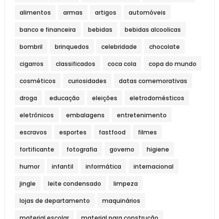
alimentos
armas
artigos
automóveis
banco e financeira
bebidas
bebidas alcoolicas
bombril
brinquedos
celebridade
chocolate
cigarros
classificados
coca cola
copa do mundo
cosméticos
curiosidades
datas comemorativas
droga
educação
eleições
eletrodomésticos
eletrônicos
embalagens
entretenimento
escravos
esportes
fastfood
filmes
fortificante
fotografia
governo
higiene
humor
infantil
informática
internacional
jingle
leite condensado
limpeza
lojas de departamento
maquinários
material escolar
material para construção