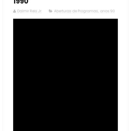
1990
Dalmir Reis Jr.
Aberturas de Programas
,
anos 90