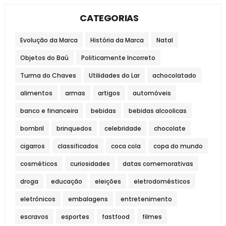
CATEGORIAS
Evolução da Marca
História da Marca
Natal
Objetos do Baú
Politicamente Incorreto
Turma do Chaves
Utilidades do Lar
achocolatado
alimentos
armas
artigos
automóveis
banco e financeira
bebidas
bebidas alcoolicas
bombril
brinquedos
celebridade
chocolate
cigarros
classificados
coca cola
copa do mundo
cosméticos
curiosidades
datas comemorativas
droga
educação
eleições
eletrodomésticos
eletrônicos
embalagens
entretenimento
escravos
esportes
fastfood
filmes