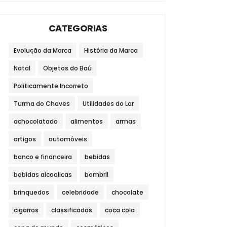
CATEGORIAS
Evolução da Marca
História da Marca
Natal
Objetos do Baú
Politicamente Incorreto
Turma do Chaves
Utilidades do Lar
achocolatado
alimentos
armas
artigos
automóveis
banco e financeira
bebidas
bebidas alcoolicas
bombril
brinquedos
celebridade
chocolate
cigarros
classificados
coca cola