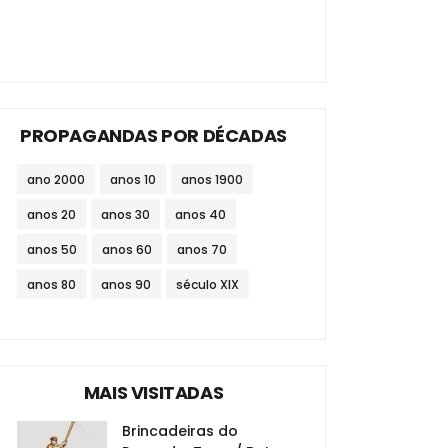
PROPAGANDAS POR DÉCADAS
ano 2000
anos 10
anos 1900
anos 20
anos 30
anos 40
anos 50
anos 60
anos 70
anos 80
anos 90
século XIX
MAIS VISITADAS
Brincadeiras do