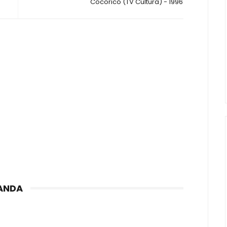
Cocoricó (TV Cultura) - 1996
ANDA