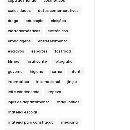
copa do mundo
cosméticos
curiosidades
datas comemorativas
droga
educação
eleições
eletrodomésticos
eletrônicos
embalagens
entretenimento
escravos
esportes
fastfood
filmes
fortificante
fotografia
governo
higiene
humor
infantil
informática
internacional
jingle
leite condensado
limpeza
lojas de departamento
maquinários
material escolar
material para construção
medicina