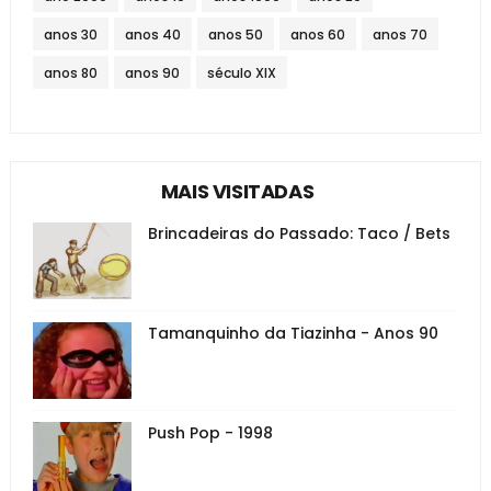
anos 30
anos 40
anos 50
anos 60
anos 70
anos 80
anos 90
século XIX
MAIS VISITADAS
Brincadeiras do Passado: Taco / Bets
Tamanquinho da Tiazinha - Anos 90
Push Pop - 1998