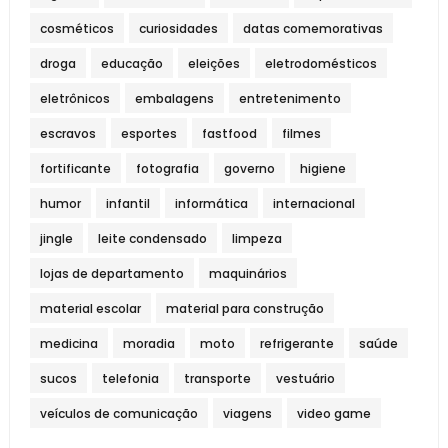
cosméticos
curiosidades
datas comemorativas
droga
educação
eleições
eletrodomésticos
eletrônicos
embalagens
entretenimento
escravos
esportes
fastfood
filmes
fortificante
fotografia
governo
higiene
humor
infantil
informática
internacional
jingle
leite condensado
limpeza
lojas de departamento
maquinários
material escolar
material para construção
medicina
moradia
moto
refrigerante
saúde
sucos
telefonia
transporte
vestuário
veículos de comunicação
viagens
video game