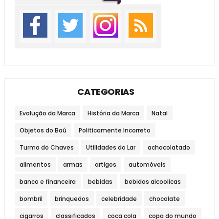
CATEGORIAS
Evolução da Marca
História da Marca
Natal
Objetos do Baú
Politicamente Incorreto
Turma do Chaves
Utilidades do Lar
achocolatado
alimentos
armas
artigos
automóveis
banco e financeira
bebidas
bebidas alcoolicas
bombril
brinquedos
celebridade
chocolate
cigarros
classificados
coca cola
copa do mundo