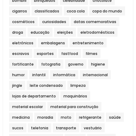
bombril
brinquedos
celebridade
chocolate
cigarros
classificados
coca cola
copa do mundo
cosméticos
curiosidades
datas comemorativas
droga
educação
eleições
eletrodomésticos
eletrônicos
embalagens
entretenimento
escravos
esportes
fastfood
filmes
fortificante
fotografia
governo
higiene
humor
infantil
informática
internacional
jingle
leite condensado
limpeza
lojas de departamento
maquinários
material escolar
material para construção
medicina
moradia
moto
refrigerante
saúde
sucos
telefonia
transporte
vestuário