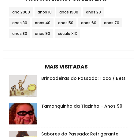
ano 2000
anos 10
anos 1900
anos 20
anos 30
anos 40
anos 50
anos 60
anos 70
anos 80
anos 90
século XIX
MAIS VISITADAS
Brincadeiras do Passado: Taco / Bets
Tamanquinho da Tiazinha - Anos 90
Sabores do Passado: Refrigerante