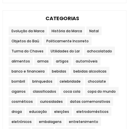
CATEGORIAS
Evolução da Marca
História da Marca
Natal
Objetos do Baú
Politicamente Incorreto
Turma do Chaves
Utilidades do Lar
achocolatado
alimentos
armas
artigos
automóveis
banco e financeira
bebidas
bebidas alcoolicas
bombril
brinquedos
celebridade
chocolate
cigarros
classificados
coca cola
copa do mundo
cosméticos
curiosidades
datas comemorativas
droga
educação
eleições
eletrodomésticos
eletrônicos
embalagens
entretenimento