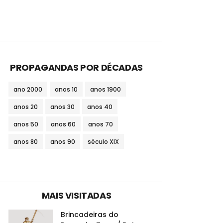
PROPAGANDAS POR DÉCADAS
ano 2000
anos 10
anos 1900
anos 20
anos 30
anos 40
anos 50
anos 60
anos 70
anos 80
anos 90
século XIX
MAIS VISITADAS
Brincadeiras do