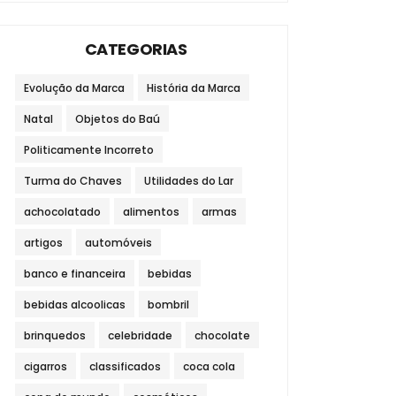
CATEGORIAS
Evolução da Marca
História da Marca
Natal
Objetos do Baú
Politicamente Incorreto
Turma do Chaves
Utilidades do Lar
achocolatado
alimentos
armas
artigos
automóveis
banco e financeira
bebidas
bebidas alcoolicas
bombril
brinquedos
celebridade
chocolate
cigarros
classificados
coca cola