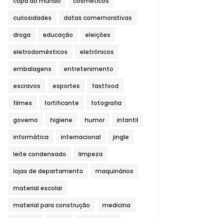
copa do mundo
cosméticos
curiosidades
datas comemorativas
droga
educação
eleições
eletrodomésticos
eletrônicos
embalagens
entretenimento
escravos
esportes
fastfood
filmes
fortificante
fotografia
governo
higiene
humor
infantil
informática
internacional
jingle
leite condensado
limpeza
lojas de departamento
maquinários
material escolar
material para construção
medicina