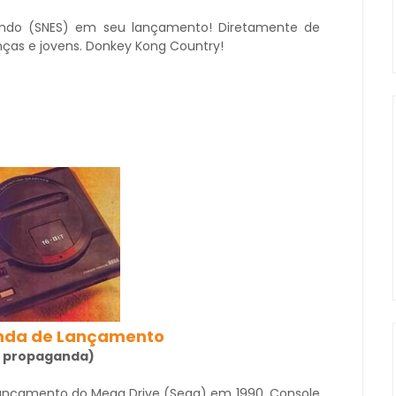
endo (SNES) em seu lançamento! Diretamente de
anças e jovens. Donkey Kong Country!
anda de Lançamento
 a propaganda)
ançamento do Mega Drive (Sega) em 1990. Console