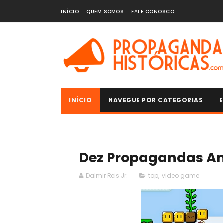
INÍCIO
QUEM SOMOS
FALE CONOSCO
INÍCIO
NAVEGUE POR CATEGORIAS
E
Dez Propagandas An
Dalmir Reis Jr.
top
,
video game