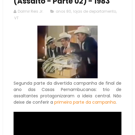
(Assalto - Parte 02) - 1983
Dalmir Reis Jr.
anos 80
,
lojas de departamento
,
VT
Segunda parte da divertida campanha de final de
ano das Casas Pernambucanas: trio de
assaltantes protagonizaram a ideia central. Não
deixe de conferir a
primeira parte da campanha
.