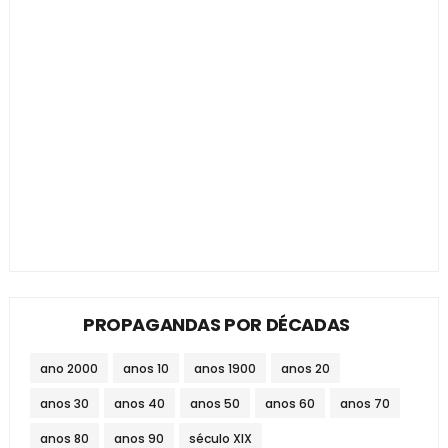
PROPAGANDAS POR DÉCADAS
ano 2000
anos 10
anos 1900
anos 20
anos 30
anos 40
anos 50
anos 60
anos 70
anos 80
anos 90
século XIX