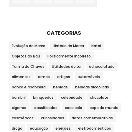
CATEGORIAS
Evolução da Marca
História da Marca
Natal
Objetos do Baú
Politicamente Incorreto
Turma do Chaves
Utilidades do Lar
achocolatado
alimentos
armas
artigos
automóveis
banco e financeira
bebidas
bebidas alcoolicas
bombril
brinquedos
celebridade
chocolate
cigarros
classificados
coca cola
copa do mundo
cosméticos
curiosidades
datas comemorativas
droga
educação
eleições
eletrodomésticos