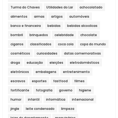
Turma do Chaves
Utilidades do Lar
achocolatado
alimentos
armas
artigos
automóveis
banco e financeira
bebidas
bebidas alcoolicas
bombril
brinquedos
celebridade
chocolate
cigarros
classificados
coca cola
copa do mundo
cosméticos
curiosidades
datas comemorativas
droga
educação
eleições
eletrodomésticos
eletrônicos
embalagens
entretenimento
escravos
esportes
fastfood
filmes
fortificante
fotografia
governo
higiene
humor
infantil
informática
internacional
jingle
leite condensado
limpeza
lojas de departamento
maquinários