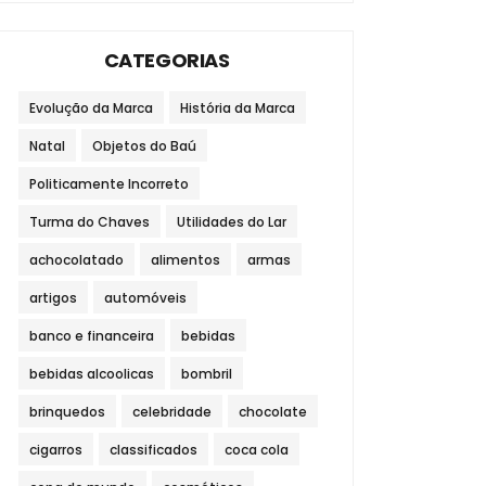
CATEGORIAS
Evolução da Marca
História da Marca
Natal
Objetos do Baú
Politicamente Incorreto
Turma do Chaves
Utilidades do Lar
achocolatado
alimentos
armas
artigos
automóveis
banco e financeira
bebidas
bebidas alcoolicas
bombril
brinquedos
celebridade
chocolate
cigarros
classificados
coca cola