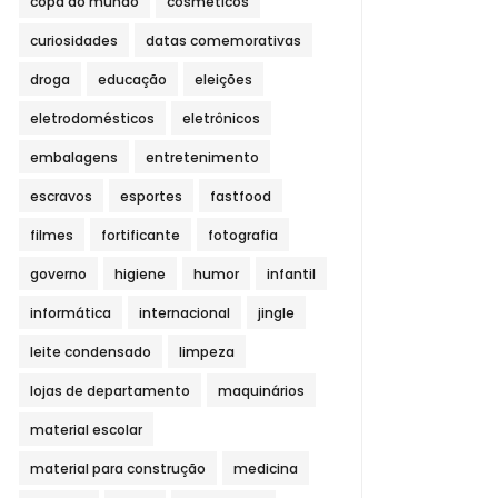
copa do mundo
cosméticos
curiosidades
datas comemorativas
droga
educação
eleições
eletrodomésticos
eletrônicos
embalagens
entretenimento
escravos
esportes
fastfood
filmes
fortificante
fotografia
governo
higiene
humor
infantil
informática
internacional
jingle
leite condensado
limpeza
lojas de departamento
maquinários
material escolar
material para construção
medicina