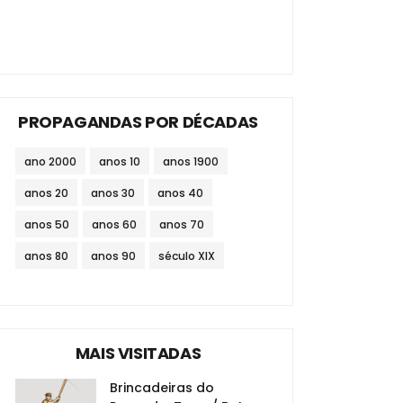
PROPAGANDAS POR DÉCADAS
ano 2000
anos 10
anos 1900
anos 20
anos 30
anos 40
anos 50
anos 60
anos 70
anos 80
anos 90
século XIX
MAIS VISITADAS
Brincadeiras do