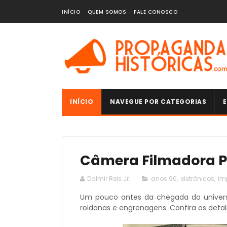
INÍCIO
QUEM SOMOS
FALE CONOSCO
INÍCIO
NAVEGUE POR CATEGORIAS
E
Câmera Filmadora P
Dalmir Reis Jr.
anos 90
,
eletrônicos
,
im
Um pouco antes da chegada do universo
roldanas e engrenagens. Confira os deta