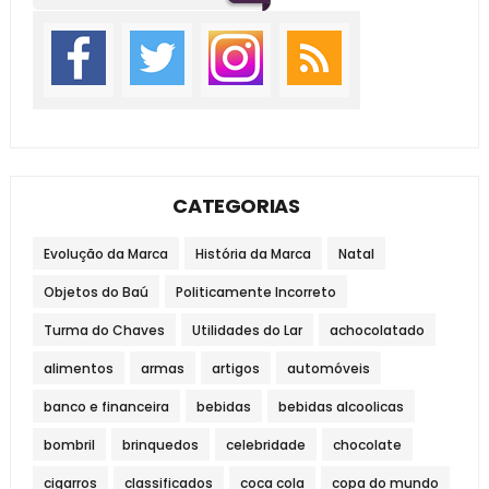
CATEGORIAS
Evolução da Marca
História da Marca
Natal
Objetos do Baú
Politicamente Incorreto
Turma do Chaves
Utilidades do Lar
achocolatado
alimentos
armas
artigos
automóveis
banco e financeira
bebidas
bebidas alcoolicas
bombril
brinquedos
celebridade
chocolate
cigarros
classificados
coca cola
copa do mundo