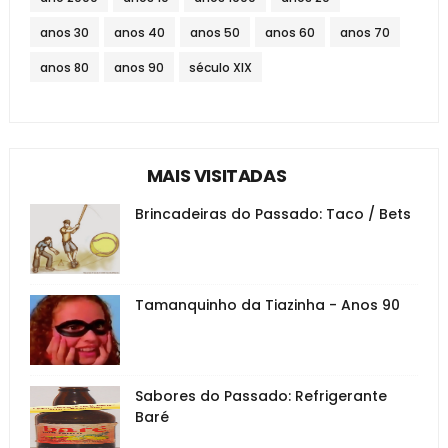
anos 30
anos 40
anos 50
anos 60
anos 70
anos 80
anos 90
século XIX
MAIS VISITADAS
Brincadeiras do Passado: Taco / Bets
Tamanquinho da Tiazinha - Anos 90
Sabores do Passado: Refrigerante
Baré