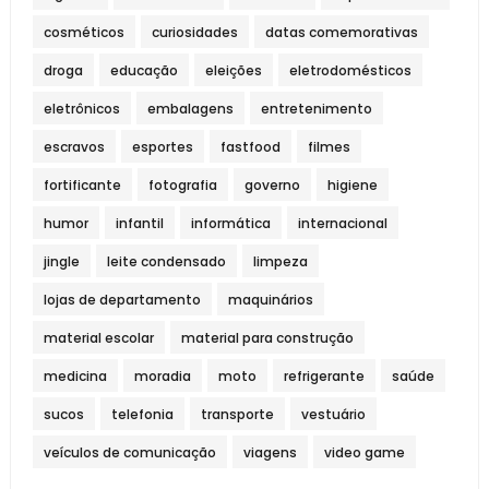
cosméticos
curiosidades
datas comemorativas
droga
educação
eleições
eletrodomésticos
eletrônicos
embalagens
entretenimento
escravos
esportes
fastfood
filmes
fortificante
fotografia
governo
higiene
humor
infantil
informática
internacional
jingle
leite condensado
limpeza
lojas de departamento
maquinários
material escolar
material para construção
medicina
moradia
moto
refrigerante
saúde
sucos
telefonia
transporte
vestuário
veículos de comunicação
viagens
video game