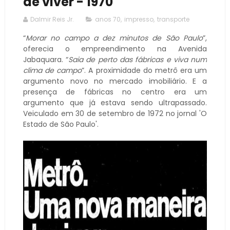
de viver - 1970
Dalmir Reis Jr.
anos 70
,
impresso
,
transporte
“
Morar no campo a dez minutos de São Paulo
”,
oferecia o empreendimento na Avenida
Jabaquara. “
Saia de perto das fábricas e viva num
clima de campo
”. A proximidade do metrô era um
argumento novo no mercado imobiliário. E a
presença de fábricas no centro era um
argumento que já estava sendo ultrapassado.
Veiculado em 30 de setembro de 1972 no jornal 'O
Estado de São Paulo'.