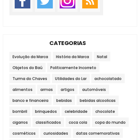
CATEGORIAS
Evolução da Marca
História da Marca
Natal
Objetos do Baú
Politicamente Incorreto
Turma do Chaves
Utilidades do Lar
achocolatado
alimentos
armas
artigos
automóveis
banco e financeira
bebidas
bebidas alcoolicas
bombril
brinquedos
celebridade
chocolate
cigarros
classificados
coca cola
copa do mundo
cosméticos
curiosidades
datas comemorativas