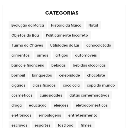
CATEGORIAS
Evolução da Marca
História da Marca
Natal
Objetos do Baú
Politicamente Incorreto
Turma do Chaves
Utilidades do Lar
achocolatado
alimentos
armas
artigos
automóveis
banco e financeira
bebidas
bebidas alcoolicas
bombril
brinquedos
celebridade
chocolate
cigarros
classificados
coca cola
copa do mundo
cosméticos
curiosidades
datas comemorativas
droga
educação
eleições
eletrodomésticos
eletrônicos
embalagens
entretenimento
escravos
esportes
fastfood
filmes