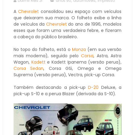
Dalmir Reis Jr.
anos 90
,
automóveis
,
impresso
A
Chevrolet
consolidou seu espaço com veículos
que deixaram sua marca. O folheto exibe a linha
de veículos da
Chevrolet
do ano de 1996, modelos
esses que foram uma verdadeira febre, e fizeram
a cabeça do público brasileiro.
No topo do folheto, está o
Monza
(em sua versão
mais moderna), seguido pelo
Corsa
, Astra, Astra
Wagon,
Kadett
e Kadett Ipanema (versão perua),
Corsa Sedan
, Corsa GSi, Omega e Omega
Suprema (versão perua), Vectra, pick-up Corsa.
Também destacando a pick-up
D-20
Deluxe, a
pick-up S-10 e a perua Blazer (derivada da S-10).