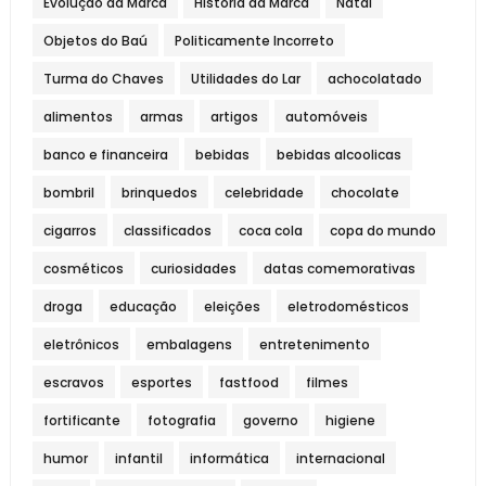
Evolução da Marca
História da Marca
Natal
Objetos do Baú
Politicamente Incorreto
Turma do Chaves
Utilidades do Lar
achocolatado
alimentos
armas
artigos
automóveis
banco e financeira
bebidas
bebidas alcoolicas
bombril
brinquedos
celebridade
chocolate
cigarros
classificados
coca cola
copa do mundo
cosméticos
curiosidades
datas comemorativas
droga
educação
eleições
eletrodomésticos
eletrônicos
embalagens
entretenimento
escravos
esportes
fastfood
filmes
fortificante
fotografia
governo
higiene
humor
infantil
informática
internacional