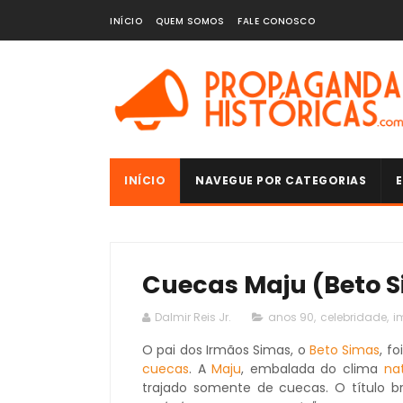
INÍCIO
QUEM SOMOS
FALE CONOSCO
INÍCIO
NAVEGUE POR CATEGORIAS
E
Cuecas Maju (Beto S
Dalmir Reis Jr.
anos 90
,
celebridade
,
i
O pai dos Irmãos Simas, o
Beto Simas
, f
cuecas
. A
Maju
, embalada do clima
na
trajado somente de cuecas. O título 