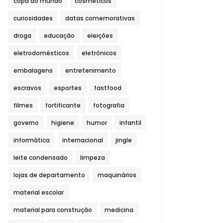
copa do mundo
cosméticos
curiosidades
datas comemorativas
droga
educação
eleições
eletrodomésticos
eletrônicos
embalagens
entretenimento
escravos
esportes
fastfood
filmes
fortificante
fotografia
governo
higiene
humor
infantil
informática
internacional
jingle
leite condensado
limpeza
lojas de departamento
maquinários
material escolar
material para construção
medicina