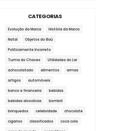
CATEGORIAS
Evolução da Marca
História da Marca
Natal
Objetos do Baú
Politicamente Incorreto
Turma do Chaves
Utilidades do Lar
achocolatado
alimentos
armas
artigos
automóveis
banco e financeira
bebidas
bebidas alcoolicas
bombril
brinquedos
celebridade
chocolate
cigarros
classificados
coca cola