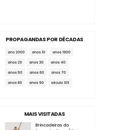
PROPAGANDAS POR DÉCADAS
ano 2000
anos 10
anos 1900
anos 20
anos 30
anos 40
anos 50
anos 60
anos 70
anos 80
anos 90
século XIX
MAIS VISITADAS
Brincadeiras do