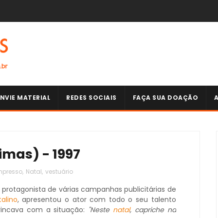
NVIE MATERIAL
REDES SOCIAIS
FAÇA SUA DOAÇÃO
imas) - 1997
mpresso
,
Natal
,
vestuário
oi protagonista de várias campanhas publicitárias de
talino
, apresentou o ator com todo o seu talento
brincava com a situação:
"Neste
natal
, capriche na