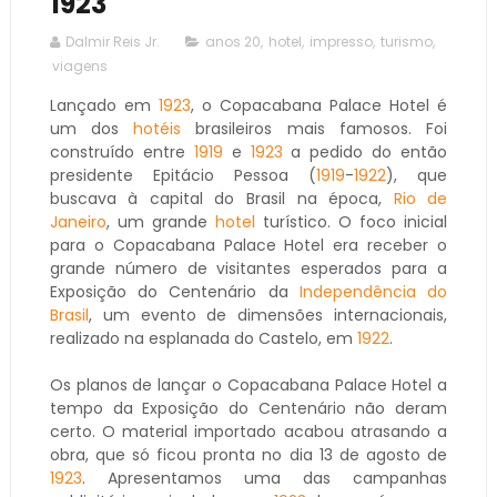
1923
Dalmir Reis Jr.
anos 20
,
hotel
,
impresso
,
turismo
,
viagens
Lançado em
1923
, o Copacabana Palace Hotel é
um dos
hotéis
brasileiros mais famosos. Foi
construído entre
1919
e
1923
a pedido do então
presidente Epitácio Pessoa (
1919
-
1922
), que
buscava à capital do Brasil na época,
Rio de
Janeiro
, um grande
hotel
turístico. O foco inicial
para o Copacabana Palace Hotel era receber o
grande número de visitantes esperados para a
Exposição do Centenário da
Independência do
Brasil
, um evento de dimensões internacionais,
realizado na esplanada do Castelo, em
1922
.
Os planos de lançar o Copacabana Palace Hotel a
tempo da Exposição do Centenário não deram
certo. O material importado acabou atrasando a
obra, que só ficou pronta no dia 13 de agosto de
1923
. Apresentamos uma das campanhas