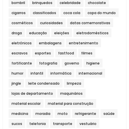
bombril
brinquedos
celebridade
chocolate
cigarros
classificados
coca cola
copa do mundo
cosméticos
curiosidades
datas comemorativas
droga
educação
eleições
eletrodomésticos
eletrônicos
embalagens
entretenimento
escravos
esportes
fastfood
filmes
fortificante
fotografia
governo
higiene
humor
infantil
informática
internacional
jingle
leite condensado
limpeza
lojas de departamento
maquinários
material escolar
material para construção
medicina
moradia
moto
refrigerante
saúde
sucos
telefonia
transporte
vestuário