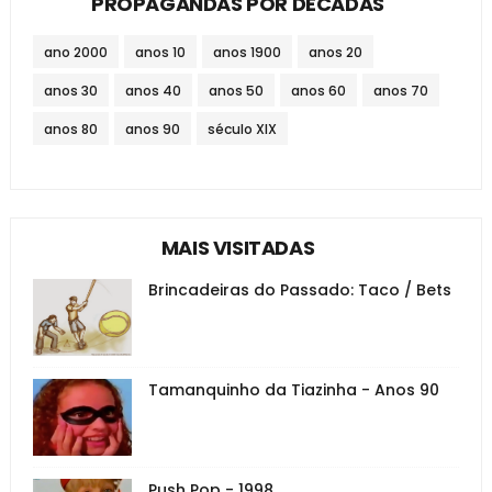
PROPAGANDAS POR DÉCADAS
ano 2000
anos 10
anos 1900
anos 20
anos 30
anos 40
anos 50
anos 60
anos 70
anos 80
anos 90
século XIX
MAIS VISITADAS
Brincadeiras do Passado: Taco / Bets
Tamanquinho da Tiazinha - Anos 90
Push Pop - 1998