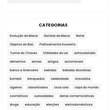
CATEGORIAS
Evolução da Marca
História da Marca
Natal
Objetos do Baú
Politicamente Incorreto
Turma do Chaves
Utilidades do Lar
achocolatado
alimentos
armas
artigos
automóveis
banco e financeira
bebidas
bebidas alcoolicas
bombril
brinquedos
celebridade
chocolate
cigarros
classificados
coca cola
copa do mundo
cosméticos
curiosidades
datas comemorativas
droga
educação
eleições
eletrodomésticos