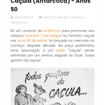
Caçula (Antarctica) - Anos
50
Dalmir Reis Jr.
anos 50
,
bebidas
,
impresso
,
refrigerante
Eis um anúncio da
Antarctica
para promover seu
clássico
Guaraná Champagne
no formato caçula
nos
anos 50
. A
bebida
foi lançada no mercado no
começo daquela década. Na peça publicitária,
uma associação a um
bebê
"caçula" sendo
admirado por um senhor, seguido do título
"todos
gostam do caçula"
.