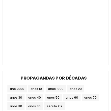
PROPAGANDAS POR DÉCADAS
ano 2000
anos 10
anos 1900
anos 20
anos 30
anos 40
anos 50
anos 60
anos 70
anos 80
anos 90
século XIX