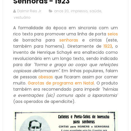
Senhoras - 1923
Dalmir Reis Jr.
anos 20
,
impresso
,
saúde
,
vestuário
A formalidade da época em sincronia com um
rico texto para promover uma linha de porta
seios
de borracha para
senhoras
e cintas (este,
também para homens). Diretamente de
1923
, o
invento de Henrique Schayé era enaltecido como
revolucionário em um longo texto, sendo indicado
para dar
"forma e graça ao corpo que refeições
copiosas deformaram"
. Em linhas populares, falam
de pessoas
obesas
que ficaram assim por comer
muito.
Garotas de programa em Natal
. O produto
também era recomendado para impedir
"hérnias
e eventrações (sic) comuns após a laparotomia"
(aos operados de apendicite).