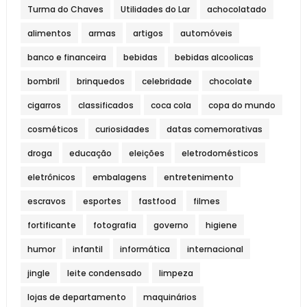
Turma do Chaves
Utilidades do Lar
achocolatado
alimentos
armas
artigos
automóveis
banco e financeira
bebidas
bebidas alcoolicas
bombril
brinquedos
celebridade
chocolate
cigarros
classificados
coca cola
copa do mundo
cosméticos
curiosidades
datas comemorativas
droga
educação
eleições
eletrodomésticos
eletrônicos
embalagens
entretenimento
escravos
esportes
fastfood
filmes
fortificante
fotografia
governo
higiene
humor
infantil
informática
internacional
jingle
leite condensado
limpeza
lojas de departamento
maquinários