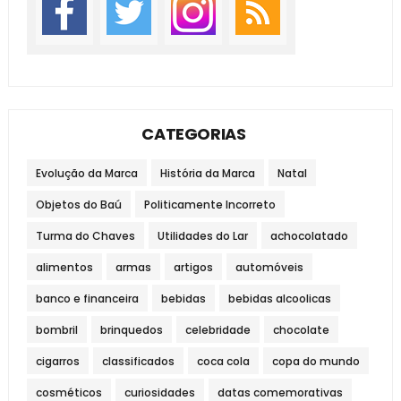
CATEGORIAS
Evolução da Marca
História da Marca
Natal
Objetos do Baú
Politicamente Incorreto
Turma do Chaves
Utilidades do Lar
achocolatado
alimentos
armas
artigos
automóveis
banco e financeira
bebidas
bebidas alcoolicas
bombril
brinquedos
celebridade
chocolate
cigarros
classificados
coca cola
copa do mundo
cosméticos
curiosidades
datas comemorativas