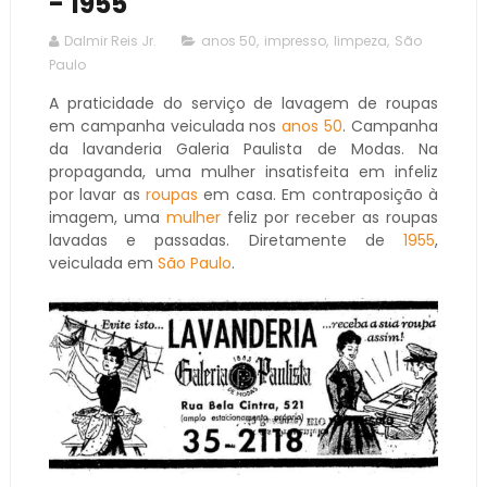
- 1955
Dalmir Reis Jr.
anos 50
,
impresso
,
limpeza
,
São
Paulo
A praticidade do serviço de lavagem de roupas
em campanha veiculada nos
anos 50
. Campanha
da lavanderia Galeria Paulista de Modas. Na
propaganda, uma mulher insatisfeita em infeliz
por lavar as
roupas
em casa. Em contraposição à
imagem, uma
mulher
feliz por receber as roupas
lavadas e passadas. Diretamente de
1955
,
veiculada em
São Paulo
.