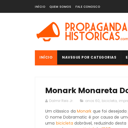
INÍCIO
QUEM SOMOS
FALE CONOSCO
INÍCIO
NAVEGUE POR CATEGORIAS
E
Monark Monareta Do
Dalmir Reis Jr.
anos 60
,
bicicleta
,
impr
Um clássico da
Monark
que foi desejada 
O nome Dobramatic é por causa de uma “
uma
bicicleta
dobrável, reduzindo desta 