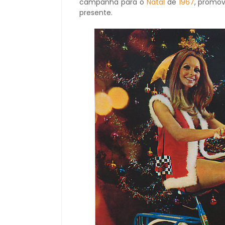
campanha para o
Natal
de
1967
, promo
presente.