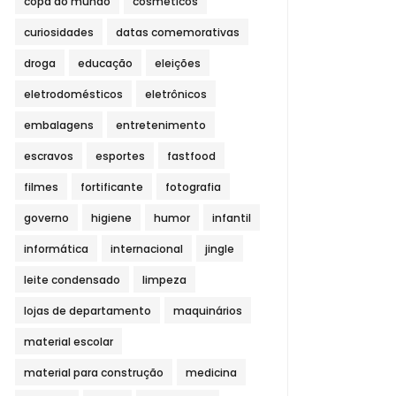
copa do mundo
cosméticos
curiosidades
datas comemorativas
droga
educação
eleições
eletrodomésticos
eletrônicos
embalagens
entretenimento
escravos
esportes
fastfood
filmes
fortificante
fotografia
governo
higiene
humor
infantil
informática
internacional
jingle
leite condensado
limpeza
lojas de departamento
maquinários
material escolar
material para construção
medicina