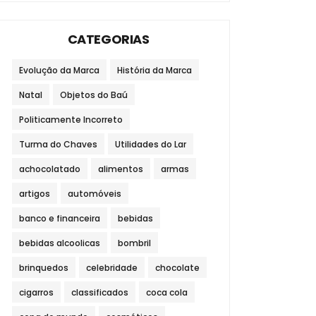
CATEGORIAS
Evolução da Marca
História da Marca
Natal
Objetos do Baú
Politicamente Incorreto
Turma do Chaves
Utilidades do Lar
achocolatado
alimentos
armas
artigos
automóveis
banco e financeira
bebidas
bebidas alcoolicas
bombril
brinquedos
celebridade
chocolate
cigarros
classificados
coca cola