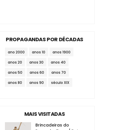
PROPAGANDAS POR DÉCADAS
ano 2000
anos 10
anos 1900
anos 20
anos 30
anos 40
anos 50
anos 60
anos 70
anos 80
anos 90
século XIX
MAIS VISITADAS
Brincadeiras do