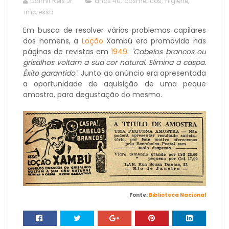
Dalmir Reis Jr.
anos 40
,
cosméticos
,
higiene
,
impresso
Em busca de resolver vários problemas capilares
dos homens, a
Loção
Xambú era promovida nas
páginas de revistas em
1949
:
"Cabelos brancos ou
grisalhos voltam a sua cor natural. Elimina a caspa.
Êxito garantido"
. Junto ao anúncio era apresentada
a oportunidade de aquisição de uma peque
amostra, para degustação do mesmo.
Fonte:
Biblioteca Nacional