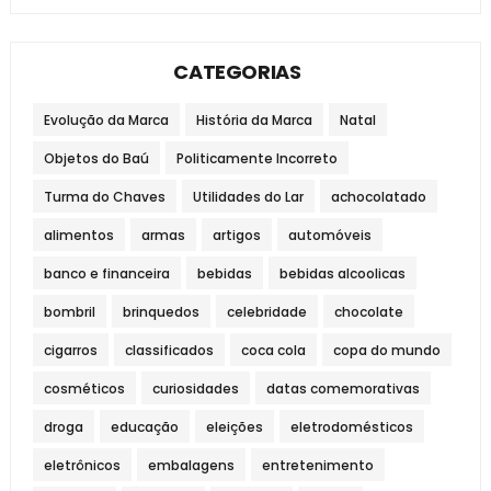
CATEGORIAS
Evolução da Marca
História da Marca
Natal
Objetos do Baú
Politicamente Incorreto
Turma do Chaves
Utilidades do Lar
achocolatado
alimentos
armas
artigos
automóveis
banco e financeira
bebidas
bebidas alcoolicas
bombril
brinquedos
celebridade
chocolate
cigarros
classificados
coca cola
copa do mundo
cosméticos
curiosidades
datas comemorativas
droga
educação
eleições
eletrodomésticos
eletrônicos
embalagens
entretenimento