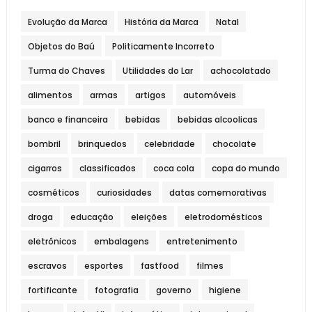
Evolução da Marca
História da Marca
Natal
Objetos do Baú
Politicamente Incorreto
Turma do Chaves
Utilidades do Lar
achocolatado
alimentos
armas
artigos
automóveis
banco e financeira
bebidas
bebidas alcoolicas
bombril
brinquedos
celebridade
chocolate
cigarros
classificados
coca cola
copa do mundo
cosméticos
curiosidades
datas comemorativas
droga
educação
eleições
eletrodomésticos
eletrônicos
embalagens
entretenimento
escravos
esportes
fastfood
filmes
fortificante
fotografia
governo
higiene