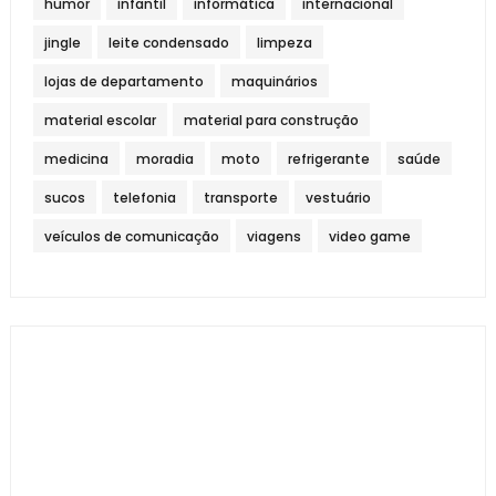
humor
infantil
informática
internacional
jingle
leite condensado
limpeza
lojas de departamento
maquinários
material escolar
material para construção
medicina
moradia
moto
refrigerante
saúde
sucos
telefonia
transporte
vestuário
veículos de comunicação
viagens
video game