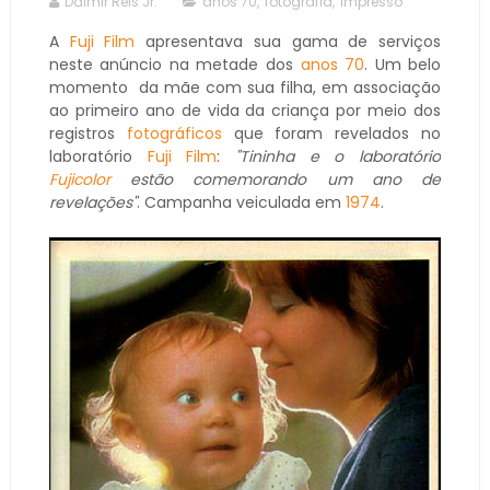
Dalmir Reis Jr.
anos 70
,
fotografia
,
impresso
A
Fuji Film
apresentava sua gama de serviços
neste anúncio na metade dos
anos 70
. Um belo
momento da mãe com sua filha, em associação
ao primeiro ano de vida da criança por meio dos
registros
fotográficos
que foram revelados no
laboratório
Fuji Film
:
"Tininha e o laboratório
Fujicolor
estão comemorando um ano de
revelações"
. Campanha veiculada em
1974
.