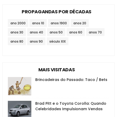
PROPAGANDAS POR DÉCADAS
ano 2000
anos 10
anos 1900
anos 20
anos 30
anos 40
anos 50
anos 60
anos 70
anos 80
anos 90
século XIX
MAIS VISITADAS
Brincadeiras do Passado: Taco / Bets
Brad Pitt e o Toyota Corolla: Quando
Celebridades Impulsionam Vendas