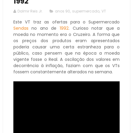
1992
Dalmir Reis Jr.
anos 90
,
supermercado
,
VT
Este VT traz as ofertas para o Supermercado
Sendas
no ano de
1992
. Curioso notar que a
moeda no momento era o Cruzeiro. A forma que
os preços dos produtos eram apresentados
poderia causar uma certa estranheza para o
público, caso pensem que na época a moeda
vigente fosse o Real. A oscilação dos valores em
decorrência à inflação, faziam com que os VTs
fossem constantemente alterados na semana.