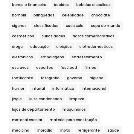
banco e financeira
bebidas
bebidas alcoolicas
bombril
brinquedos
celebridade
chocolate
cigarros
classificados
coca cola
copa do mundo
cosméticos
curiosidades
datas comemorativas
droga
educação
eleições
eletrodomésticos
eletrônicos
embalagens
entretenimento
escravos
esportes
fastfood
filmes
fortificante
fotografia
governo
higiene
humor
infantil
informática
internacional
jingle
leite condensado
limpeza
lojas de departamento
maquinários
material escolar
material para construção
medicina
moradia
moto
refrigerante
saúde