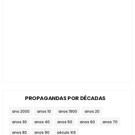
PROPAGANDAS POR DÉCADAS
ano 2000
anos 10
anos 1900
anos 20
anos 30
anos 40
anos 50
anos 60
anos 70
anos 80
anos 90
século XIX