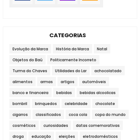
CATEGORIAS
Evolução da Marca
História da Marca
Natal
Objetos do Baú
Politicamente Incorreto
Turma do Chaves
Utilidades do Lar
achocolatado
alimentos
armas
artigos
automóveis
banco e financeira
bebidas
bebidas alcoolicas
bombril
brinquedos
celebridade
chocolate
cigarros
classificados
coca cola
copa do mundo
cosméticos
curiosidades
datas comemorativas
droga
educação
eleições
eletrodomésticos