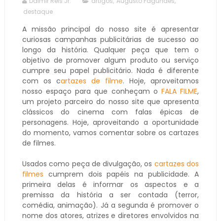
Dalmir Reis Jr.
artigos
,
Augusto Fagundes
,
destaque
A missão principal do nosso site é apresentar
curiosas campanhas publicitárias de sucesso ao
longo da história. Qualquer peça que tem o
objetivo de promover algum produto ou serviço
cumpre seu papel publicitário. Nada é diferente
com os c
artazes de filme
. Hoje, aproveitamos
nosso espaço para que conheçam o
FALA FILME
,
um projeto parceiro do nosso site que apresenta
clássicos do cinema com falas épicas de
personagens. Hoje, aproveitando a oportunidade
do momento, vamos comentar sobre os cartazes
de filmes.
Usados como peça de divulgação, os
cartazes dos
filmes
cumprem dois papéis na publicidade. A
primeira delas é informar os aspectos e a
premissa da história a ser contada (terror,
comédia, animação). Já a segunda é promover o
nome dos atores, atrizes e diretores envolvidos na