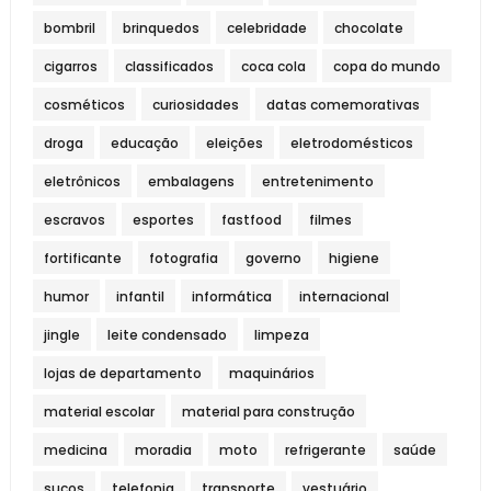
bombril
brinquedos
celebridade
chocolate
cigarros
classificados
coca cola
copa do mundo
cosméticos
curiosidades
datas comemorativas
droga
educação
eleições
eletrodomésticos
eletrônicos
embalagens
entretenimento
escravos
esportes
fastfood
filmes
fortificante
fotografia
governo
higiene
humor
infantil
informática
internacional
jingle
leite condensado
limpeza
lojas de departamento
maquinários
material escolar
material para construção
medicina
moradia
moto
refrigerante
saúde
sucos
telefonia
transporte
vestuário