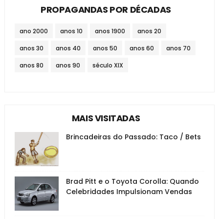
PROPAGANDAS POR DÉCADAS
ano 2000
anos 10
anos 1900
anos 20
anos 30
anos 40
anos 50
anos 60
anos 70
anos 80
anos 90
século XIX
MAIS VISITADAS
Brincadeiras do Passado: Taco / Bets
Brad Pitt e o Toyota Corolla: Quando
Celebridades Impulsionam Vendas