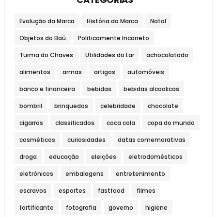
Evolução da Marca
História da Marca
Natal
Objetos do Baú
Politicamente Incorreto
Turma do Chaves
Utilidades do Lar
achocolatado
alimentos
armas
artigos
automóveis
banco e financeira
bebidas
bebidas alcoolicas
bombril
brinquedos
celebridade
chocolate
cigarros
classificados
coca cola
copa do mundo
cosméticos
curiosidades
datas comemorativas
droga
educação
eleições
eletrodomésticos
eletrônicos
embalagens
entretenimento
escravos
esportes
fastfood
filmes
fortificante
fotografia
governo
higiene