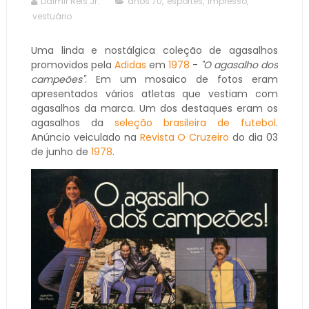
Dalmir Reis Jr.
anos 70
,
esportes
,
impresso
,
vestuário
Uma linda e nostálgica coleção de agasalhos
promovidos pela
Adidas
em
1978
-
"O agasalho dos
campeões"
. Em um mosaico de fotos eram
apresentados vários atletas que vestiam com
agasalhos da marca. Um dos destaques eram os
agasalhos da
seleção brasileira de futebol
.
Anúncio veiculado na
Revista O Cruzeiro
do dia 03
de junho de
1978
.