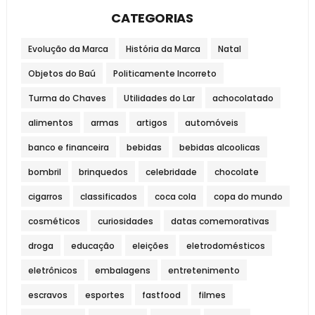
CATEGORIAS
Evolução da Marca
História da Marca
Natal
Objetos do Baú
Politicamente Incorreto
Turma do Chaves
Utilidades do Lar
achocolatado
alimentos
armas
artigos
automóveis
banco e financeira
bebidas
bebidas alcoolicas
bombril
brinquedos
celebridade
chocolate
cigarros
classificados
coca cola
copa do mundo
cosméticos
curiosidades
datas comemorativas
droga
educação
eleições
eletrodomésticos
eletrônicos
embalagens
entretenimento
escravos
esportes
fastfood
filmes