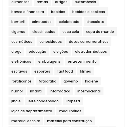
alimentos
armas
artigos
automóveis
banco e financeira
bebidas
bebidas alcoolicas
bombril
brinquedos
celebridade
chocolate
cigarros
classificados
coca cola
copa do mundo
cosméticos
curiosidades
datas comemorativas
droga
educação
eleições
eletrodomésticos
eletrônicos
embalagens
entretenimento
escravos
esportes
fastfood
filmes
fortificante
fotografia
governo
higiene
humor
infantil
informática
internacional
jingle
leite condensado
limpeza
lojas de departamento
maquinários
material escolar
material para construção