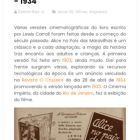
- 1934
Dalmir Reis Jr.
anos 30
,
filmes
,
impresso
Várias versões cinematográficas do livro escrito
por Lewis Carroll foram feitas desde o começo do
século passado. Alice no País das Maravilhas é um
clássico e a cada adaptação, a magia da história
traz encanto aos adultos e crianças. A primeira
versão foi feita em
1903
, ainda mudo. Daí para
frente surgiram várias, explorando os recursos
tecnológicos da época. Eis um anúncio veiculado
na
Revista O Cruzeiro
do dia 28 de abril de
1934
promovendo a versão lançada em
1933
. O Cinema
Império, da cidade do
Rio de Janeiro
, fez a exibição
do filme.