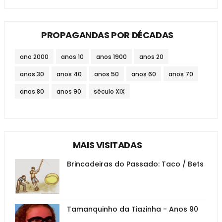
PROPAGANDAS POR DÉCADAS
ano 2000
anos 10
anos 1900
anos 20
anos 30
anos 40
anos 50
anos 60
anos 70
anos 80
anos 90
século XIX
MAIS VISITADAS
Brincadeiras do Passado: Taco / Bets
Tamanquinho da Tiazinha - Anos 90