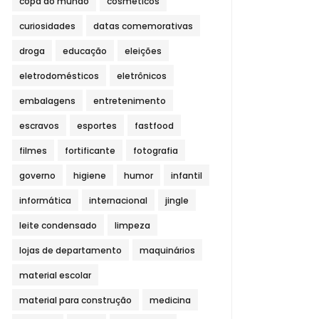
copa do mundo
cosméticos
curiosidades
datas comemorativas
droga
educação
eleições
eletrodomésticos
eletrônicos
embalagens
entretenimento
escravos
esportes
fastfood
filmes
fortificante
fotografia
governo
higiene
humor
infantil
informática
internacional
jingle
leite condensado
limpeza
lojas de departamento
maquinários
material escolar
material para construção
medicina