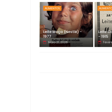
ALIMENTOS
ALIMENT
Leite Moça (Nestlé) -
Leite 
1977
- 1915
Maio 21, 2026
Fevere