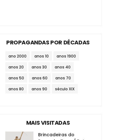
PROPAGANDAS POR DÉCADAS
ano 2000
anos 10
anos 1900
anos 20
anos 30
anos 40
anos 50
anos 60
anos 70
anos 80
anos 90
século XIX
MAIS VISITADAS
Brincadeiras do