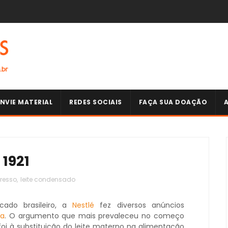
NVIE MATERIAL
REDES SOCIAIS
FAÇA SUA DOAÇÃO
 1921
resso
,
leite condensado
ado brasileiro, a
Nestlé
fez diversos anúncios
ça
. O argumento que mais prevaleceu no começo
foi à substituição do leite materno na alimentação