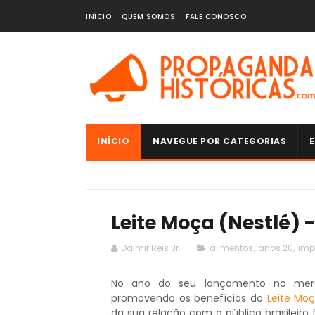
INÍCIO
QUEM SOMOS
FALE CONOSCO
INÍCIO
NAVEGUE POR CATEGORIAS
E
Leite Moça (Nestlé) -
Dalmir Reis Jr.
alimentos
,
anos 20
,
imp
No ano do seu lançamento no merc
promovendo os benefícios do
Leite Mo
da sua relação com o público brasileiro 