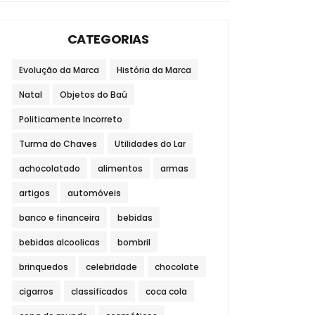
CATEGORIAS
Evolução da Marca
História da Marca
Natal
Objetos do Baú
Politicamente Incorreto
Turma do Chaves
Utilidades do Lar
achocolatado
alimentos
armas
artigos
automóveis
banco e financeira
bebidas
bebidas alcoolicas
bombril
brinquedos
celebridade
chocolate
cigarros
classificados
coca cola