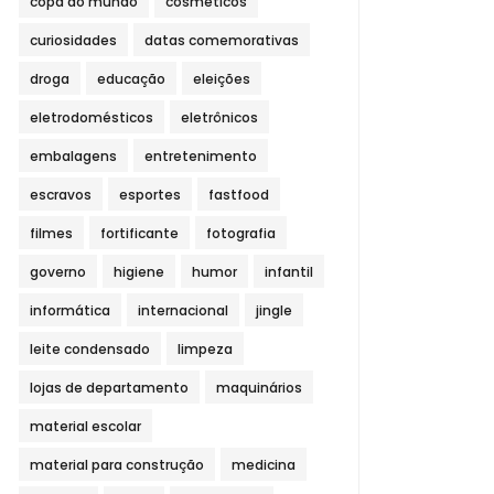
copa do mundo
cosméticos
curiosidades
datas comemorativas
droga
educação
eleições
eletrodomésticos
eletrônicos
embalagens
entretenimento
escravos
esportes
fastfood
filmes
fortificante
fotografia
governo
higiene
humor
infantil
informática
internacional
jingle
leite condensado
limpeza
lojas de departamento
maquinários
material escolar
material para construção
medicina