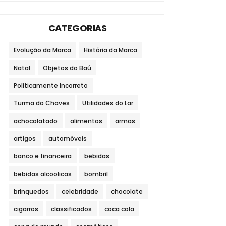
CATEGORIAS
Evolução da Marca
História da Marca
Natal
Objetos do Baú
Politicamente Incorreto
Turma do Chaves
Utilidades do Lar
achocolatado
alimentos
armas
artigos
automóveis
banco e financeira
bebidas
bebidas alcoolicas
bombril
brinquedos
celebridade
chocolate
cigarros
classificados
coca cola