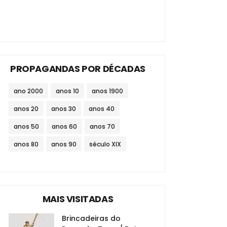
PROPAGANDAS POR DÉCADAS
ano 2000
anos 10
anos 1900
anos 20
anos 30
anos 40
anos 50
anos 60
anos 70
anos 80
anos 90
século XIX
MAIS VISITADAS
Brincadeiras do