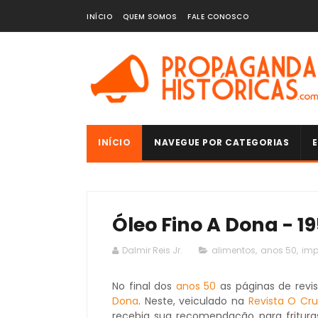
INÍCIO
QUEM SOMOS
FALE CONOSCO
INÍCIO
NAVEGUE POR CATEGORIAS
E
Óleo Fino A Dona - 1
Dalmir Reis Jr.
alimentos
,
anos 50
,
imp
No final dos
anos 50
as páginas de revi
Dona
. Neste, veiculado na
Revista O Cru
recebia sua recomendação para fritura