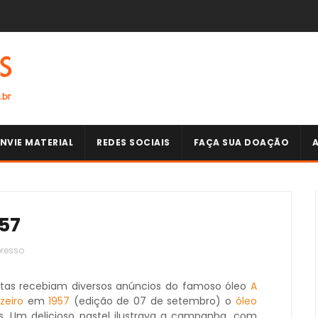
NVIE MATERIAL
REDES SOCIAIS
FAÇA SUA DOAÇÃO
957
resso
stas recebiam diversos anúncios do famoso óleo
A
zeiro
em
1957
(edição de 07 de setembro) o
óleo
s. Um delicioso pastel ilustrava a campanha, com