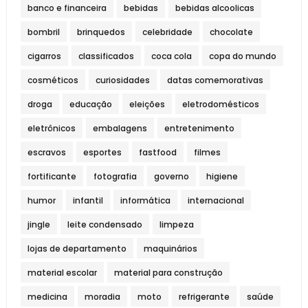
banco e financeira
bebidas
bebidas alcoolicas
bombril
brinquedos
celebridade
chocolate
cigarros
classificados
coca cola
copa do mundo
cosméticos
curiosidades
datas comemorativas
droga
educação
eleições
eletrodomésticos
eletrônicos
embalagens
entretenimento
escravos
esportes
fastfood
filmes
fortificante
fotografia
governo
higiene
humor
infantil
informática
internacional
jingle
leite condensado
limpeza
lojas de departamento
maquinários
material escolar
material para construção
medicina
moradia
moto
refrigerante
saúde