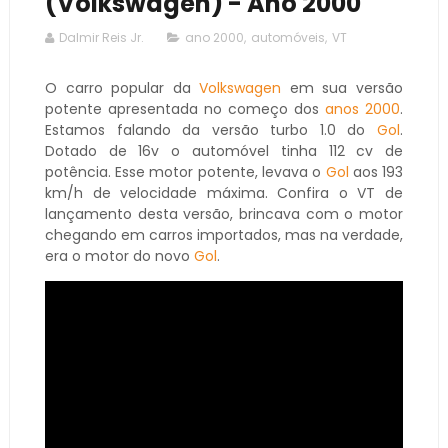
(Volkswagen) - Ano 2000
Dalmir Reis Jr.
ano 2000
,
automóveis
,
VT
O carro popular da
Volkswagen
em sua versão
potente apresentada no começo dos
anos 2000
.
Estamos falando da versão turbo 1.0 do
Gol
.
Dotado de 16v o automóvel tinha 112 cv de
potência. Esse motor potente, levava o
Gol
aos 193
km/h de velocidade máxima. Confira o VT de
lançamento desta versão, brincava com o motor
chegando em carros importados, mas na verdade,
era o motor do novo
Gol
.