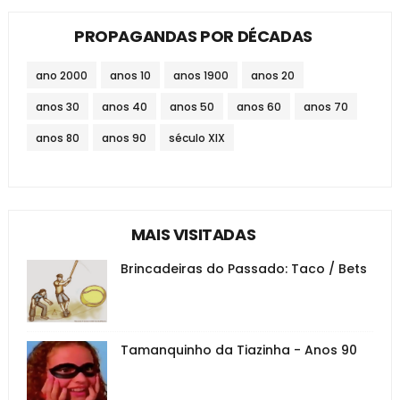
PROPAGANDAS POR DÉCADAS
ano 2000
anos 10
anos 1900
anos 20
anos 30
anos 40
anos 50
anos 60
anos 70
anos 80
anos 90
século XIX
MAIS VISITADAS
Brincadeiras do Passado: Taco / Bets
Tamanquinho da Tiazinha - Anos 90