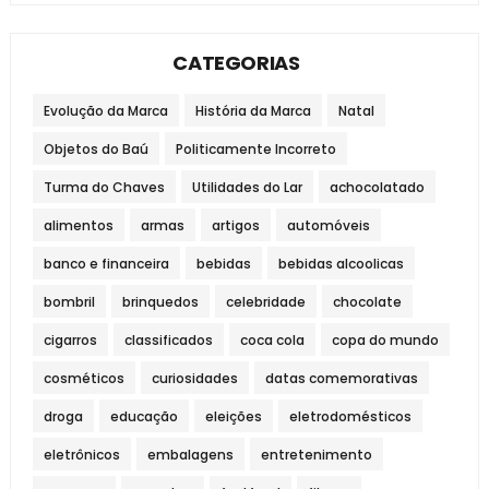
CATEGORIAS
Evolução da Marca
História da Marca
Natal
Objetos do Baú
Politicamente Incorreto
Turma do Chaves
Utilidades do Lar
achocolatado
alimentos
armas
artigos
automóveis
banco e financeira
bebidas
bebidas alcoolicas
bombril
brinquedos
celebridade
chocolate
cigarros
classificados
coca cola
copa do mundo
cosméticos
curiosidades
datas comemorativas
droga
educação
eleições
eletrodomésticos
eletrônicos
embalagens
entretenimento