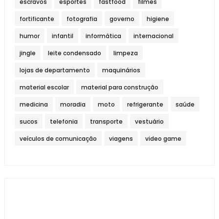
escravos
esportes
fastfood
filmes
fortificante
fotografia
governo
higiene
humor
infantil
informática
internacional
jingle
leite condensado
limpeza
lojas de departamento
maquinários
material escolar
material para construção
medicina
moradia
moto
refrigerante
saúde
sucos
telefonia
transporte
vestuário
veículos de comunicação
viagens
video game