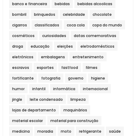
banco e financeira
bebidas
bebidas alcoolicas
bombril
brinquedos
celebridade
chocolate
cigarros
classificados
coca cola
copa do mundo
cosméticos
curiosidades
datas comemorativas
droga
educação
eleições
eletrodomésticos
eletrônicos
embalagens
entretenimento
escravos
esportes
fastfood
filmes
fortificante
fotografia
governo
higiene
humor
infantil
informática
internacional
jingle
leite condensado
limpeza
lojas de departamento
maquinários
material escolar
material para construção
medicina
moradia
moto
refrigerante
saúde