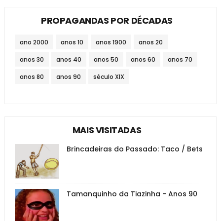
PROPAGANDAS POR DÉCADAS
ano 2000
anos 10
anos 1900
anos 20
anos 30
anos 40
anos 50
anos 60
anos 70
anos 80
anos 90
século XIX
MAIS VISITADAS
Brincadeiras do Passado: Taco / Bets
Tamanquinho da Tiazinha - Anos 90