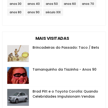
anos 30
anos 40
anos 50
anos 60
anos 70
anos 80
anos 90
século XIX
MAIS VISITADAS
Brincadeiras do Passado: Taco / Bets
Tamanquinho da Tiazinha - Anos 90
Brad Pitt e o Toyota Corolla: Quando
Celebridades Impulsionam Vendas