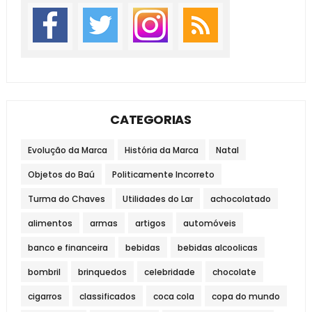
CATEGORIAS
Evolução da Marca
História da Marca
Natal
Objetos do Baú
Politicamente Incorreto
Turma do Chaves
Utilidades do Lar
achocolatado
alimentos
armas
artigos
automóveis
banco e financeira
bebidas
bebidas alcoolicas
bombril
brinquedos
celebridade
chocolate
cigarros
classificados
coca cola
copa do mundo