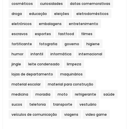
cosméticos
curiosidades
datas comemorativas
droga
educação
eleições
eletrodomésticos
eletrônicos
embalagens
entretenimento
escravos
esportes
fastfood
filmes
fortificante
fotografia
governo
higiene
humor
infantil
informática
internacional
jingle
leite condensado
limpeza
lojas de departamento
maquinários
material escolar
material para construção
medicina
moradia
moto
refrigerante
saúde
sucos
telefonia
transporte
vestuário
veículos de comunicação
viagens
video game