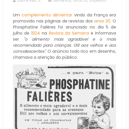
Dalmir Reis Jr.
alimentos
,
anos 20
,
impresso
Um
complemento alimentar
vindo da França era
promovido nas páginas de revistas dos
anos 20
. O
Phosphatine Failères foi anunciado no dia 5 de
julho de
1924
na
Revista da Semana
e informava
ser
"o alimento mais agradável e o mais
recomendado para crianças. Útil aos velhos e aos
convalescentes"
. O anúncio todo rico em desenho,
chamava a atenção do público.