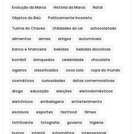
Evolução da Marca
História da Marca
Natal
Objetos do Baú
Politicamente Incorreto
Turma do Chaves
Utilidades do Lar
achocolatado
alimentos
armas
artigos
automóveis
banco e financeira
bebidas
bebidas alcoolicas
bombril
brinquedos
celebridade
chocolate
cigarros
classificados
coca cola
copa do mundo
cosméticos
curiosidades
datas comemorativas
droga
educação
eleições
eletrodomésticos
eletrônicos
embalagens
entretenimento
escravos
esportes
fastfood
filmes
fortificante
fotografia
governo
higiene
humor
infantil
informática
internacional