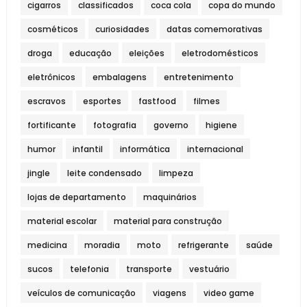
cigarros
classificados
coca cola
copa do mundo
cosméticos
curiosidades
datas comemorativas
droga
educação
eleições
eletrodomésticos
eletrônicos
embalagens
entretenimento
escravos
esportes
fastfood
filmes
fortificante
fotografia
governo
higiene
humor
infantil
informática
internacional
jingle
leite condensado
limpeza
lojas de departamento
maquinários
material escolar
material para construção
medicina
moradia
moto
refrigerante
saúde
sucos
telefonia
transporte
vestuário
veículos de comunicação
viagens
video game