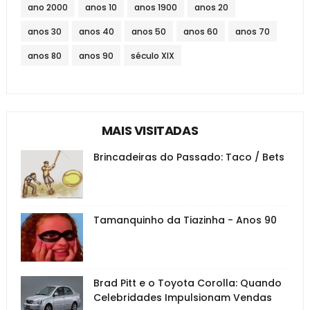
ano 2000
anos 10
anos 1900
anos 20
anos 30
anos 40
anos 50
anos 60
anos 70
anos 80
anos 90
século XIX
MAIS VISITADAS
Brincadeiras do Passado: Taco / Bets
Tamanquinho da Tiazinha - Anos 90
Brad Pitt e o Toyota Corolla: Quando
Celebridades Impulsionam Vendas