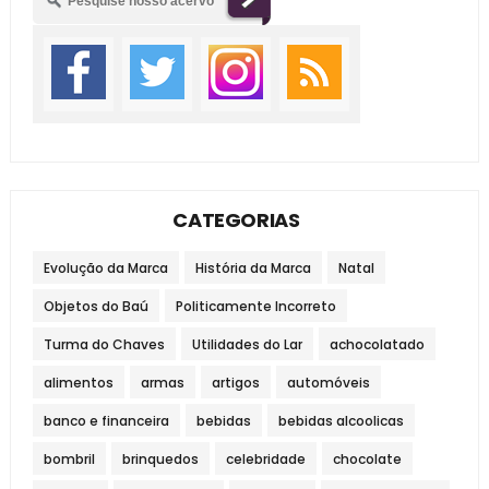
CATEGORIAS
Evolução da Marca
História da Marca
Natal
Objetos do Baú
Politicamente Incorreto
Turma do Chaves
Utilidades do Lar
achocolatado
alimentos
armas
artigos
automóveis
banco e financeira
bebidas
bebidas alcoolicas
bombril
brinquedos
celebridade
chocolate