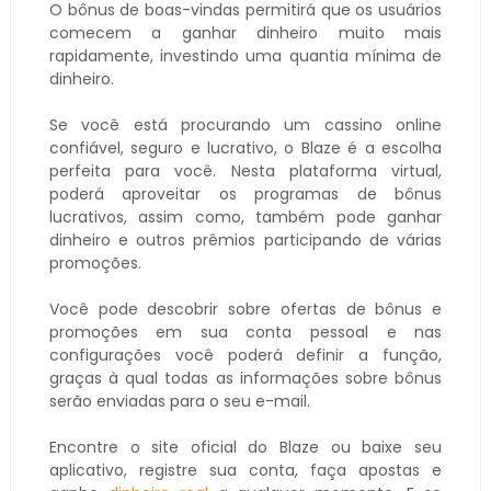
O bônus de boas-vindas permitirá que os usuários
comecem a ganhar dinheiro muito mais
rapidamente, investindo uma quantia mínima de
dinheiro.
Se você está procurando um cassino online
confiável, seguro e lucrativo, o Blaze é a escolha
perfeita para você. Nesta plataforma virtual,
poderá aproveitar os programas de bônus
lucrativos, assim como, também pode ganhar
dinheiro e outros prêmios participando de várias
promoções.
Você pode descobrir sobre ofertas de bônus e
promoções em sua conta pessoal e nas
configurações você poderá definir a função,
graças à qual todas as informações sobre bônus
serão enviadas para o seu e-mail.
Encontre o site oficial do Blaze ou baixe seu
aplicativo, registre sua conta, faça apostas e