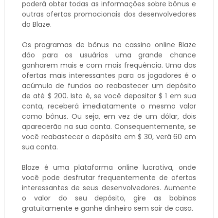
poderá obter todas as informações sobre bônus e
outras ofertas promocionais dos desenvolvedores
do Blaze.
Os programas de bônus no cassino online Blaze
dão para os usuários uma grande chance
ganharem mais e com mais frequência. Uma das
ofertas mais interessantes para os jogadores é o
acúmulo de fundos ao reabastecer um depósito
de até $ 200. Isto é, se você depositar $ 1 em sua
conta, receberá imediatamente o mesmo valor
como bônus. Ou seja, em vez de um dólar, dois
aparecerão na sua conta. Consequentemente, se
você reabastecer o depósito em $ 30, verá 60 em
sua conta.
Blaze é uma plataforma online lucrativa, onde
você pode desfrutar frequentemente de ofertas
interessantes de seus desenvolvedores. Aumente
o valor do seu depósito, gire as bobinas
gratuitamente e ganhe dinheiro sem sair de casa.