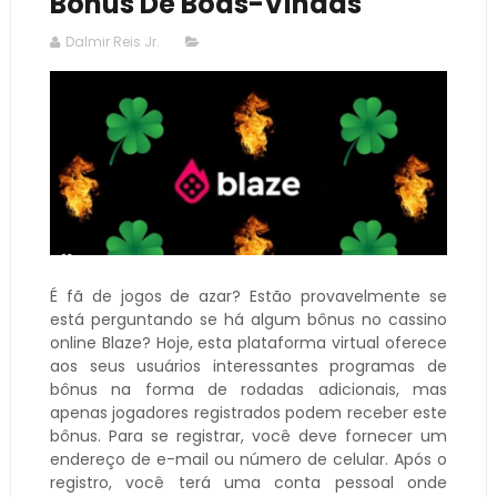
Bônus De Boas-Vindas
Dalmir Reis Jr.
É fã de jogos de azar? Estão provavelmente se
está perguntando se há algum bônus no cassino
online Blaze? Hoje, esta plataforma virtual oferece
aos seus usuários interessantes programas de
bônus na forma de rodadas adicionais, mas
apenas jogadores registrados podem receber este
bônus. Para se registrar, você deve fornecer um
endereço de e-mail ou número de celular. Após o
registro, você terá uma conta pessoal onde