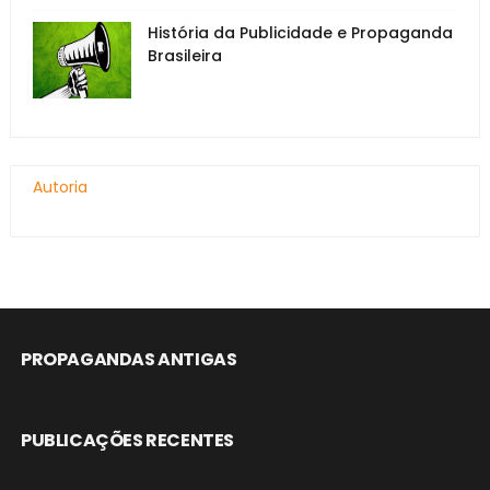
História da Publicidade e Propaganda
Brasileira
Autoria
PROPAGANDAS ANTIGAS
PUBLICAÇÕES RECENTES