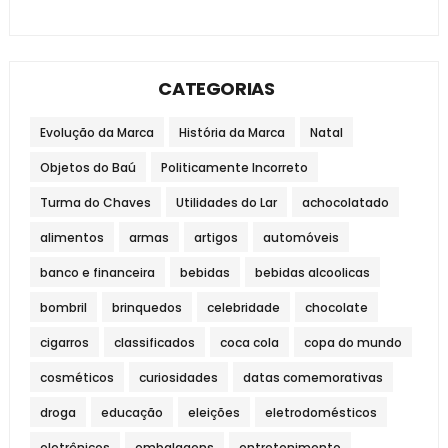
CATEGORIAS
Evolução da Marca
História da Marca
Natal
Objetos do Baú
Politicamente Incorreto
Turma do Chaves
Utilidades do Lar
achocolatado
alimentos
armas
artigos
automóveis
banco e financeira
bebidas
bebidas alcoolicas
bombril
brinquedos
celebridade
chocolate
cigarros
classificados
coca cola
copa do mundo
cosméticos
curiosidades
datas comemorativas
droga
educação
eleições
eletrodomésticos
eletrônicos
embalagens
entretenimento