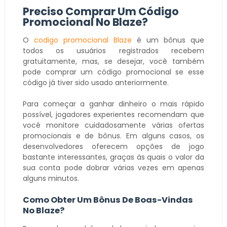
Preciso Comprar Um Código
Promocional No Blaze?
O
codigo promocional Blaze
é um bônus que
todos os usuários registrados recebem
gratuitamente, mas, se desejar, você também
pode comprar um código promocional se esse
código já tiver sido usado anteriormente.
Para começar a ganhar dinheiro o mais rápido
possível, jogadores experientes recomendam que
você monitore cuidadosamente várias ofertas
promocionais e de bônus. Em alguns casos, os
desenvolvedores oferecem opções de jogo
bastante interessantes, graças às quais o valor da
sua conta pode dobrar várias vezes em apenas
alguns minutos.
Como Obter Um Bônus De Boas-Vindas
No Blaze?