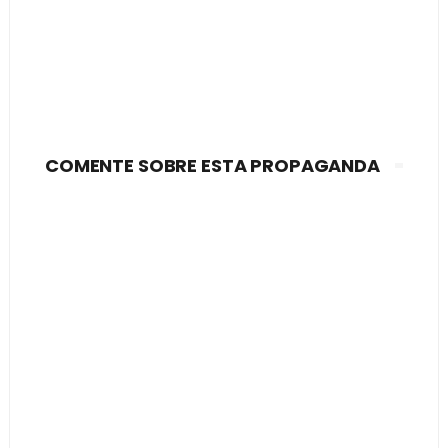
COMENTE SOBRE ESTA PROPAGANDA