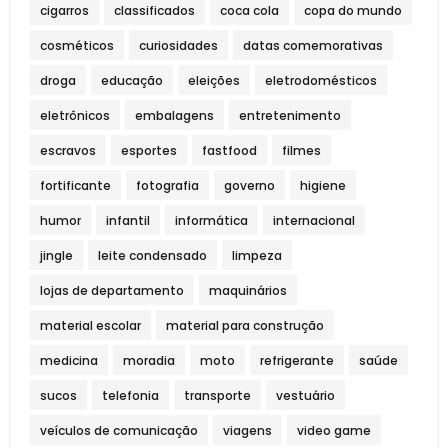
cigarros
classificados
coca cola
copa do mundo
cosméticos
curiosidades
datas comemorativas
droga
educação
eleições
eletrodomésticos
eletrônicos
embalagens
entretenimento
escravos
esportes
fastfood
filmes
fortificante
fotografia
governo
higiene
humor
infantil
informática
internacional
jingle
leite condensado
limpeza
lojas de departamento
maquinários
material escolar
material para construção
medicina
moradia
moto
refrigerante
saúde
sucos
telefonia
transporte
vestuário
veículos de comunicação
viagens
video game