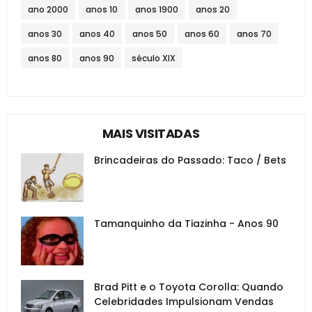
ano 2000
anos 10
anos 1900
anos 20
anos 30
anos 40
anos 50
anos 60
anos 70
anos 80
anos 90
século XIX
MAIS VISITADAS
Brincadeiras do Passado: Taco / Bets
Tamanquinho da Tiazinha - Anos 90
Brad Pitt e o Toyota Corolla: Quando
Celebridades Impulsionam Vendas