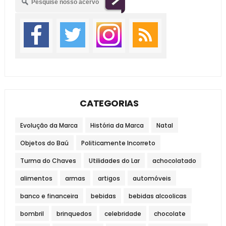
CATEGORIAS
Evolução da Marca
História da Marca
Natal
Objetos do Baú
Politicamente Incorreto
Turma do Chaves
Utilidades do Lar
achocolatado
alimentos
armas
artigos
automóveis
banco e financeira
bebidas
bebidas alcoolicas
bombril
brinquedos
celebridade
chocolate