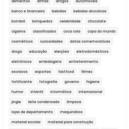
alimentos
armas
artigos
automóveis
banco e financeira
bebidas
bebidas alcoolicas
bombril
brinquedos
celebridade
chocolate
cigarros
classificados
coca cola
copa do mundo
cosméticos
curiosidades
datas comemorativas
droga
educação
eleições
eletrodomésticos
eletrônicos
embalagens
entretenimento
escravos
esportes
fastfood
filmes
fortificante
fotografia
governo
higiene
humor
infantil
informática
internacional
jingle
leite condensado
limpeza
lojas de departamento
maquinários
material escolar
material para construção