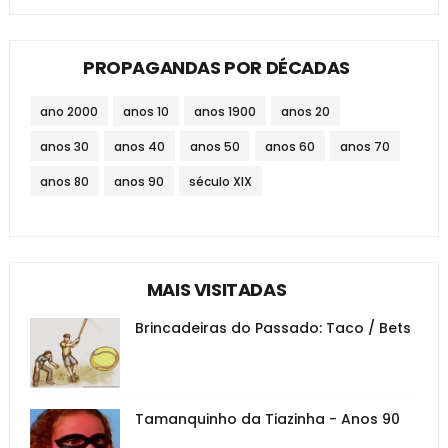
PROPAGANDAS POR DÉCADAS
ano 2000
anos 10
anos 1900
anos 20
anos 30
anos 40
anos 50
anos 60
anos 70
anos 80
anos 90
século XIX
MAIS VISITADAS
Brincadeiras do Passado: Taco / Bets
Tamanquinho da Tiazinha - Anos 90