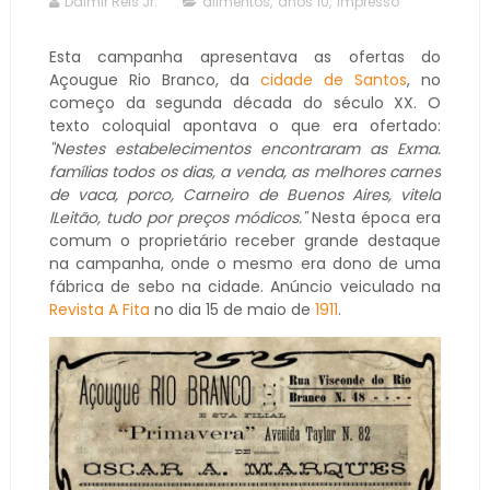
Dalmir Reis Jr.
alimentos
,
anos 10
,
impresso
Esta campanha apresentava as ofertas do
Açougue Rio Branco, da
cidade de Santos
, no
começo da segunda década do século XX. O
texto coloquial apontava o que era ofertado:
"Nestes estabelecimentos encontraram as Exma.
famílias todos os dias, a venda, as melhores carnes
de vaca, porco, Carneiro de Buenos Aires, vitela
lLeitão, tudo por preços módicos."
Nesta época era
comum o proprietário receber grande destaque
na campanha, onde o mesmo era dono de uma
fábrica de sebo na cidade. Anúncio veiculado na
Revista A Fita
no dia 15 de maio de
1911
.