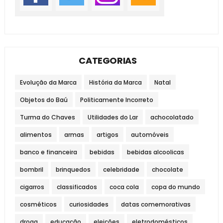
CATEGORIAS
Evolução da Marca
História da Marca
Natal
Objetos do Baú
Politicamente Incorreto
Turma do Chaves
Utilidades do Lar
achocolatado
alimentos
armas
artigos
automóveis
banco e financeira
bebidas
bebidas alcoolicas
bombril
brinquedos
celebridade
chocolate
cigarros
classificados
coca cola
copa do mundo
cosméticos
curiosidades
datas comemorativas
droga
educação
eleições
eletrodomésticos