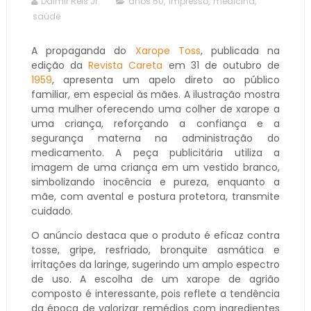
Dalmir Reis Jr.
anos 50
,
impresso
,
medicina
,
saúde
A propaganda do
Xarope Toss
, publicada na
edição da
Revista Careta
em 31 de outubro de
1959
, apresenta um apelo direto ao público
familiar, em especial às mães. A ilustração mostra
uma mulher oferecendo uma colher de xarope a
uma criança, reforçando a confiança e a
segurança materna na administração do
medicamento. A peça publicitária utiliza a
imagem de uma criança em um vestido branco,
simbolizando inocência e pureza, enquanto a
mãe, com avental e postura protetora, transmite
cuidado.
O anúncio destaca que o produto é eficaz contra
tosse, gripe, resfriado, bronquite asmática e
irritações da laringe, sugerindo um amplo espectro
de uso. A escolha de um xarope de agrião
composto é interessante, pois reflete a tendência
da época de valorizar remédios com ingredientes