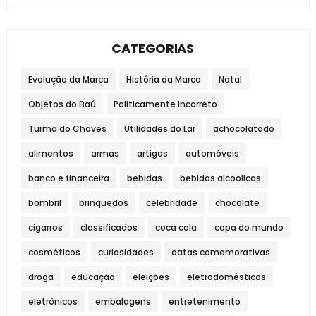
CATEGORIAS
Evolução da Marca
História da Marca
Natal
Objetos do Baú
Politicamente Incorreto
Turma do Chaves
Utilidades do Lar
achocolatado
alimentos
armas
artigos
automóveis
banco e financeira
bebidas
bebidas alcoolicas
bombril
brinquedos
celebridade
chocolate
cigarros
classificados
coca cola
copa do mundo
cosméticos
curiosidades
datas comemorativas
droga
educação
eleições
eletrodomésticos
eletrônicos
embalagens
entretenimento