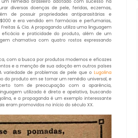
 um remédio brasileiro adotado com sucesso na
rar diversas doenças de pele, feridas, eczemas,
m de possuir propriedades antiparasitárias e
 3$000 e era vendido em farmácias e perfumarias,
 Freitas & Cia. A propaganda utiliza uma linguagem
 eficácia e praticidade do produto, além de um
agem chamativa com quatro rostos expressando
ca, com a busca por produtos modernos e eficazes
imentos e a menção de sua adoção em outros países
. A variedade de problemas de pele que o
Lugolina
 do produto em se tornar um remédio universal, e
erto tom de preocupação com a aparência,
inguagem utilizada é direta e apelativa, buscando
ugolina, e a propaganda é um exemplo interessante
s eram promovidos no início do século XX.