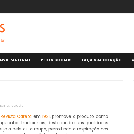
NVIE MATERIAL
REDES SOCIAIS
FAÇA SUA DOAÇÃO
icina
,
saúde
a
Revista Careta
em
1921
, promove o produto como
nguentos tradicionais, destacando suas qualidades
ja a pele ou a roupa, permitindo a respiração dos