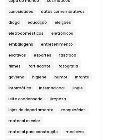
copa do mundo
cosméticos
curiosidades
datas comemorativas
droga
educação
eleições
eletrodomésticos
eletrônicos
embalagens
entretenimento
escravos
esportes
fastfood
filmes
fortificante
fotografia
governo
higiene
humor
infantil
informática
internacional
jingle
leite condensado
limpeza
lojas de departamento
maquinários
material escolar
material para construção
medicina