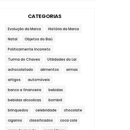
CATEGORIAS
Evolução da Marca
História da Marca
Natal
Objetos do Baú
Politicamente Incorreto
Turma do Chaves
Utilidades do Lar
achocolatado
alimentos
armas
artigos
automóveis
banco e financeira
bebidas
bebidas alcoolicas
bombril
brinquedos
celebridade
chocolate
cigarros
classificados
coca cola