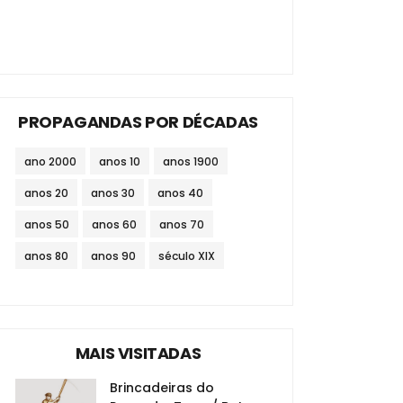
PROPAGANDAS POR DÉCADAS
ano 2000
anos 10
anos 1900
anos 20
anos 30
anos 40
anos 50
anos 60
anos 70
anos 80
anos 90
século XIX
MAIS VISITADAS
Brincadeiras do