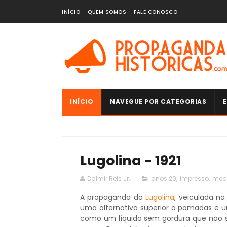
INÍCIO
QUEM SOMOS
FALE CONOSCO
INÍCIO
NAVEGUE POR CATEGORIAS
E
Lugolina - 1921
Dalmir Reis Jr.
anos 20
,
impresso
,
med
A propaganda do
Lugolina
, veiculada n
uma alternativa superior a pomadas e u
como um líquido sem gordura que não su