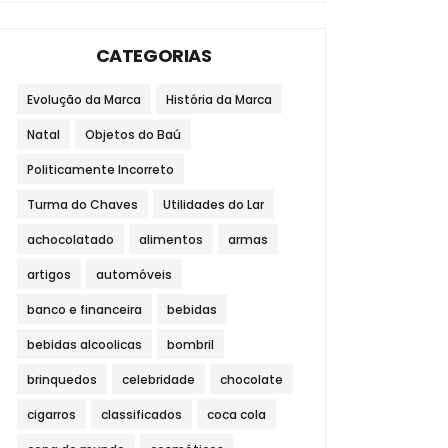
CATEGORIAS
Evolução da Marca
História da Marca
Natal
Objetos do Baú
Politicamente Incorreto
Turma do Chaves
Utilidades do Lar
achocolatado
alimentos
armas
artigos
automóveis
banco e financeira
bebidas
bebidas alcoolicas
bombril
brinquedos
celebridade
chocolate
cigarros
classificados
coca cola