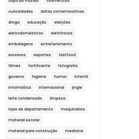
copa do mundo
cosméticos
curiosidades
datas comemorativas
droga
educação
eleições
eletrodomésticos
eletrônicos
embalagens
entretenimento
escravos
esportes
fastfood
filmes
fortificante
fotografia
governo
higiene
humor
infantil
informática
internacional
jingle
leite condensado
limpeza
lojas de departamento
maquinários
material escolar
material para construção
medicina