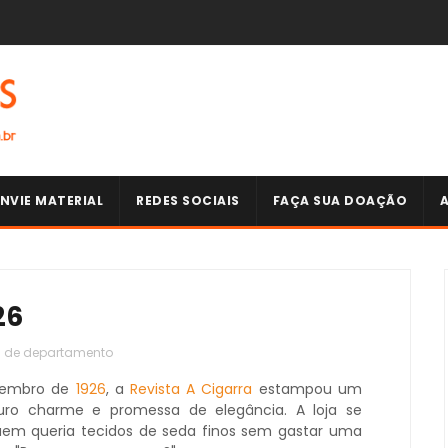
NVIE MATERIAL
REDES SOCIAIS
FAÇA SUA DOAÇÃO
26
s de departamento
tembro de
1926
, a
Revista A Cigarra
estampou um
ro charme e promessa de elegância. A loja se
uem queria tecidos de seda finos sem gastar uma