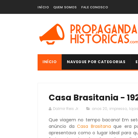
INÍCIO
QUEM SOMOS
FALE CONOSCO
INÍCIO
NAVEGUE POR CATEGORIAS
E
Casa Brasitania - 19
Dalmir Reis Jr.
anos 20
,
impresso
,
loja
Que viagem no tempo bacana! Em se
anúncio da
Casa Brasitana
que era pu
apresentava como o lugar ideal para q