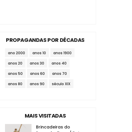
PROPAGANDAS POR DÉCADAS
ano 2000
anos 10
anos 1900
anos 20
anos 30
anos 40
anos 50
anos 60
anos 70
anos 80
anos 90
século XIX
MAIS VISITADAS
Brincadeiras do