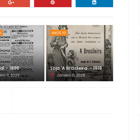
O
ANOS 10
al - 1896
Loja 'A Brazileira' - 1918
iro 11, 2026
Janeiro 11, 2026